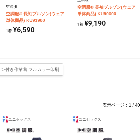
空調服
空調服
空調服® 長袖ブルゾン(ウェア
空調服® 長袖ブルゾン(ウェア
単体商品) KU90600
単体商品) KU91900
¥9,190
1
着
¥6,590
1
着
ァン付き作業着 フルカラー印刷
表示ページ：
1
/ 40
ユニセックス
ユニセックス