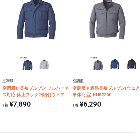
空調服
空調服
空調服® 長袖ブルゾン フルハーネ
空調服® 遮熱長袖ブルゾン(ウェア
ス対応 休止フック2個付(ウェア単
単体商品) KU92200
体商品) KU9054F
¥7,890
¥6,290
1
着
1
着