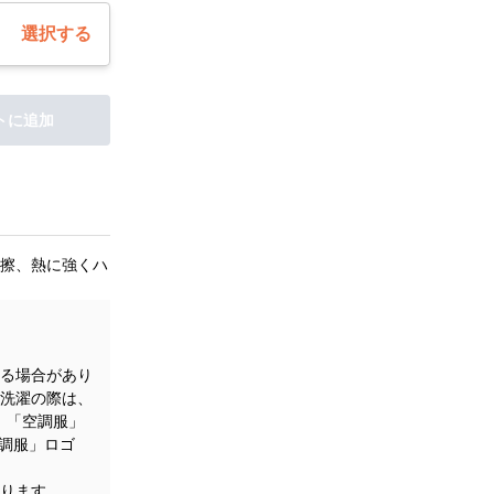
選択する
トに追加
擦、熱に強くハ
る場合があり
洗濯の際は、
。「空調服」
空調服」ロゴ
ります。