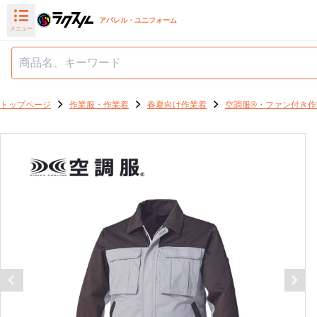
アパレル・ユニフォーム
メニュー
トップページ
作業服・作業着
春夏向け作業着
空調服®・ファン付き作