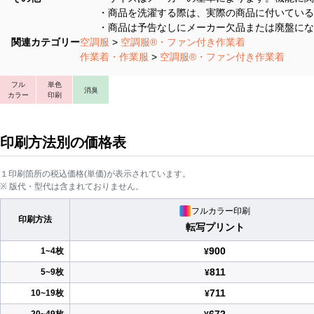
・商品を洗濯する際は、実際の商品に付いている
・商品は予告なしにメーカー欠品または廃盤にな
関連カテゴリー
空調服
>
空調服®・ファン付き作業着
作業着・作業服
>
空調服®・ファン付き作業着
フル
単色
消臭
カラー
印刷
印刷方法別の価格表
１印刷箇所の税込価格(単価)が表示されています。
※ 版代・型代は含まれておりません。
フルカラー印刷
印刷方法
転写プリント
900
1~4枚
¥
811
5~9枚
¥
711
10~19枚
¥