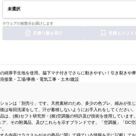
未選択
※ウェアの枚数分お届けします
見積り書を発行
見積もりリス
の綿厚手生地を使用。脇下マチ付きでさらに動きやすい！引き裂きや摩
溶接業・工場/事務・電気工事・土木/建設
ションは「別売り」です。天然素材のため、多少の色ブレ、縮みが生じ
後は毎回洗濯をして、汗が蓄積しないようにお手入れをしてください。
品は、(株)セフト研究所・(株)空調服の特許及び技術を使用しています
ウェア、その附属品、及びこれらを示すブランドです。「空調服」「DC
す。
する内容はラクスルがその商品に関して得ている情報を元に記載してお