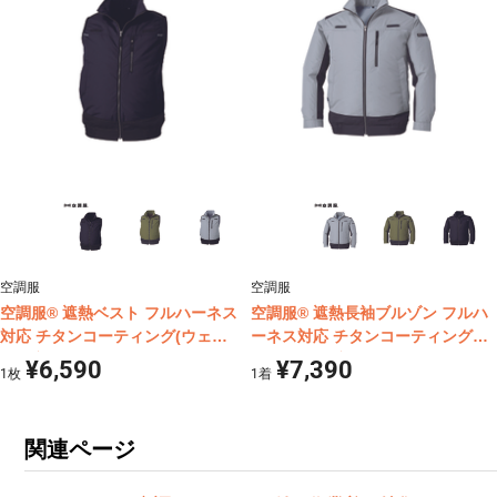
空調服
空調服
空調服® 遮熱ベスト フルハーネス
空調服® 遮熱長袖ブルゾン フルハ
対応 チタンコーティング(ウェア
ーネス対応 チタンコーティング
単体商品) KU92120
(ウェア単体商品) KU92110
¥6,590
¥7,390
1
枚
1
着
関連ページ