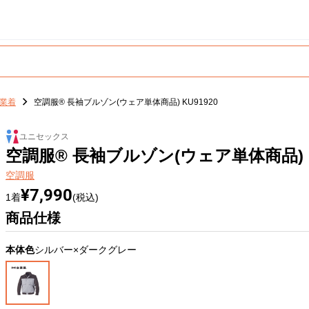
業着
空調服® 長袖ブルゾン(ウェア単体商品) KU91920
ユニセックス
空調服® 長袖ブルゾン(ウェア単体商品) K
空調服
¥7,990
1着
(税込)
商品仕様
本体色
シルバー×ダークグレー