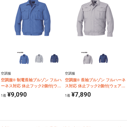
空調服
空調服
空調服® 制電長袖ブルゾン フルハ
空調服® 長袖ブルゾン フルハーネ
ーネス対応 休止フック2個付(ウェ
ス対応 休止フック2個付(ウェア単
ア単体商品) KU92100
体商品) KU9055F
¥9,090
¥7,890
1
着
1
着