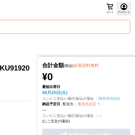
カート
アカウント
合計金額
全国送料無料
(税込)
U91920
¥0
最短出荷日
08月25日(火)
コンビニ支払い/銀行振込の場合 ：
08月25日(火)
納品予定日
配送先：
配送先設定
—
コンビニ支払い/銀行振込の場合 ：
—
(
にご注文の場合)