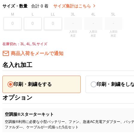
サイズ・数量
合計
0
着
サイズ集計はこちら
M
L
LL
3L
4L
5L
入荷日

入荷日

入荷日

未定
未定
未定
在庫切れ：3L, 4L, 5Lサイズ
商品入荷をメールで通知
名入れ加工
印刷・刺繍をする
印刷・刺繍をし
オプション
空調服®スターターキット
空調服®利用に必要な小型バッテリー、ファン、急速AC充電アダプター、バッ
ファルダ―、ケーブルが一式揃った5点セット