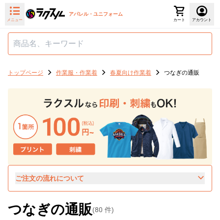
アパレル・ユニフォーム
メニュー
カート
アカウント
トップページ
作業服・作業着
春夏向け作業着
つなぎの通販
ご注文の流れについて
つなぎの通販
(
80
件)