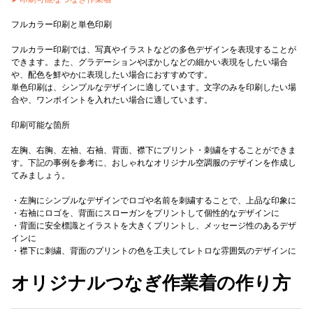
フルカラー印刷と単色印刷
フルカラー印刷では、写真やイラストなどの多色デザインを表現することが
できます。また、グラデーションやぼかしなどの細かい表現をしたい場合
や、配色を鮮やかに表現したい場合におすすめです。
単色印刷は、シンプルなデザインに適しています。文字のみを印刷したい場
合や、ワンポイントを入れたい場合に適しています。
印刷可能な箇所
左胸、右胸、左袖、右袖、背面、襟下にプリント・刺繍をすることができま
す。下記の事例を参考に、おしゃれなオリジナル空調服のデザインを作成し
てみましょう。
・左胸にシンプルなデザインでロゴや名前を刺繍することで、上品な印象に
・右袖にロゴを、背面にスローガンをプリントして個性的なデザインに
・背面に安全標識とイラストを大きくプリントし、メッセージ性のあるデザ
インに
・襟下に刺繍、背面のプリントの色を工夫してレトロな雰囲気のデザインに
オリジナルつなぎ作業着の作り方