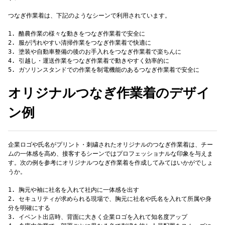
つなぎ作業着は、下記のようなシーンで利用されています。
1. 酪農作業の様々な動きをつなぎ作業着で安全に
2. 服が汚れやすい清掃作業をつなぎ作業着で快適に
3. 塗装や自動車整備の後のお手入れをつなぎ作業着で楽ちんに
4. 引越し・運送作業をつなぎ作業着で動きやすく効率的に
オリジナルつなぎ作業着のデザイ
ン例
企業ロゴや氏名がプリント・刺繍されたオリジナルのつなぎ作業着は、チー
ムの一体感を高め、接客するシーンではプロフェッショナルな印象を与えま
す。次の例を参考にオリジナルつなぎ作業着を作成してみてはいかがでしょ
うか。
1. 胸元や袖に社名を入れて社内に一体感を出す
2. セキュリティが求められる現場で、胸元に社名や氏名を入れて所属や身
分を明確にする
3. イベント出店時、背面に大きく企業ロゴを入れて知名度アップ