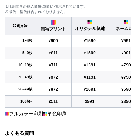
１印刷箇所の税込価格(単価)が表示されています。
※ 版代・型代は含まれておりません。
印刷方法
オリジナル刺繍
ネーム刺
転写プリント
900
1590
991
1~4枚
¥
¥
¥
811
1590
991
5~9枚
¥
¥
¥
711
1391
790
10~19枚
¥
¥
¥
672
1191
790
20~49枚
¥
¥
¥
672
1091
590
50~99枚
¥
¥
¥
511
991
390
100枚~
¥
¥
¥
フルカラー印刷
単色印刷
よくある質問