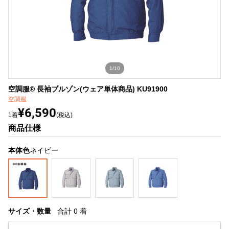
1/10
空調服® 長袖ブルゾン(ウェア単体商品) KU91900
空調服
¥6,590
1着
(税込)
商品仕様
本体色
ネイビー
サイズ・数量
合計
0
着