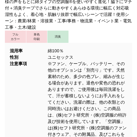
様の声をもとに綿タイプの空調服®を使いやすく進化！脇下にマチ
付＋消臭テープでさらに動きやすくあらゆる環境に幅広く対応吸
湿性もよく、着心地・肌触リ抜群で幅広いシーンで活躍！使用シ
ーン：農業/林業・溶接業・工事/事務・物流業・イベント業・電気
工事・土木/建設
フル
単色
消臭
カラー
印刷
混用率
綿100％
性別
ユニセックス
注意事項
※ファン、ケーブル、バッテリー、その
他のオプションは「別売り」です。天然
素材のため、多少の色ブレ、縮みが生じ
る場合があります。退色や変色の恐れが
ありますので、ご使用後は毎回洗濯をし
て、汗が蓄積しないようにお手入れをし
てください。洗濯の際は、他の衣類との
同時洗いはお避けください。この商品
は、(株)セフト研究所・(株)空調服の特許
及び技術を使用しています。「空調服」
は(株)セフト研究所・(株)空調服のファン
付きウェア、その附属品、及びこれらを