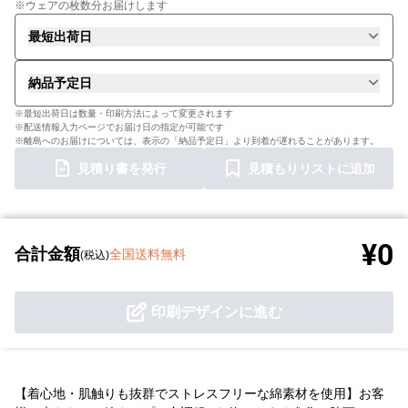
※ウェアの枚数分お届けします
最短出荷日
納品予定日
※最短出荷日は数量・印刷方法によって変更されます
※配送情報入力ページでお届け日の指定が可能です
※離島へのお届けについては、表示の「納品予定日」より到着が遅れることがあります。
見積り書を発行
見積もりリストに追加
¥0
合計金額
全国送料無料
(税込)
印刷デザインに進む
【着心地・肌触りも抜群でストレスフリーな綿素材を使用】お客