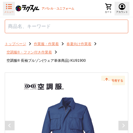
アパレル・ユニフォーム
メニュー
カート
アカウント
トップページ
作業服・作業着
春夏向け作業着
空調服®・ファン付き作業着
空調服® 長袖ブルゾン(ウェア単体商品) KU91900
共有する