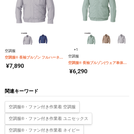
+1
空調服
空調服
空調服® 長袖ブルゾン フルハーネス
対応 休止フック2個付(ウェア単体商
空調服® 長袖ブルゾン(ウェア単体商
¥7,890
品) KU9055F
品) KU92230
¥6,290
関連キーワード
空調服®・ファン付き作業着 空調服
空調服®・ファン付き作業着 ユニセックス
空調服®・ファン付き作業着 ネイビー