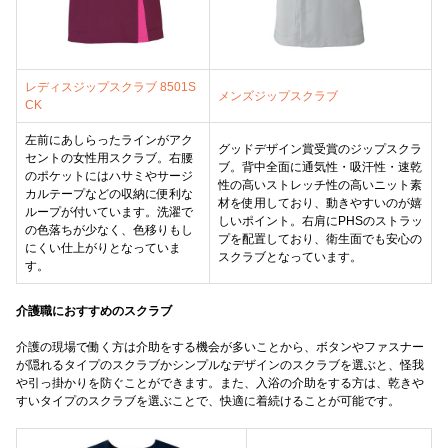
レディスジップスクラブ 8501S
メンズジップスクラブ
CK
左前にあしらったラインがアク
グッドデザイン賞受賞のジップスクラ
セントの女性用スクラブ。右腰
ブ。背中全面に通気性・吸汗性・速乾
のポケットにはハサミやサージ
性の高いストレッチ性の高いニット素
カルテープなどの収納に便利な
材を使用しており、動きやすいのが嬉
ループが付いています。洗濯で
しいポイント。右肩にPHSのストラッ
の色落ちが少なく、色移りもし
プを配置しており、衛生面でも安心の
にくい仕上がりとなっていま
スクラブとなっています。
す。
介護職におすすめのスクラブ
介護の現場で働く方は介助をする機会が多いことから、ボタンやファスナー
が隠れるタイプのスクラブかシンプルなデザインのスクラブを選ぶと、怪我
や引っ掛かりを防ぐことができます。また、入浴の介助をする方は、乾きや
すいタイプのスクラブを選ぶことで、快適に着続けることが可能です。