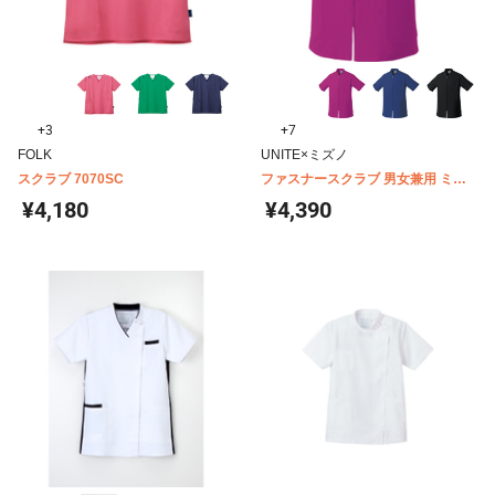
+3
+7
FOLK
UNITE×ミズノ
スクラブ 7070SC
ファスナースクラブ 男女兼用 ミズ
ノ MZ0150
¥4,180
¥4,390