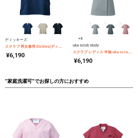
+4
ディッキーズ
uka scrub study
スクラブ 男女兼用 Dickies(ディッ
キーズ) 7072SC
スクラブ レディス 半袖 uka scrub
¥6,190
study(ウカ) UM500
¥6,190
"家庭洗濯可"でお探しの方におすすめ