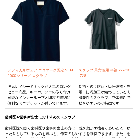
メディカルウェア エコマーク認定 VEM
スクラブ 男女兼用 半袖 72-720
1000シリーズ スクラブ
-728
胸元レイヤードネックが人気のロング
制菌・透け防止・吸汗速乾・静
セラー商品。キーホルダーの取り付け
電・防汚加工が備わっている高
可能なインナーループと印鑑の収納に
機能性のスクラブ。立体裁断で
便利なミニポケットが付いています。
動きやすいのが特徴です。
歯科医や歯科衛生士におすすめのスクラブ
歯科医院で働く歯科医や歯科衛生士の方は、腕を動かす機会が多いため、ゆ
ったりとしているものを選ぶと、作業のしやすさを維持できます。また、患