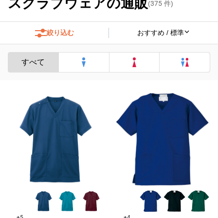
スクラブウェアの通販
(
375
件)
絞り込む
すべて
+5
+4