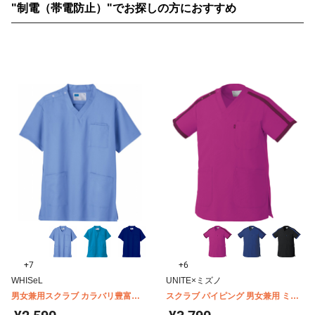
"制電（帯電防止）"でお探しの方におすすめ
+7
+6
WHISeL
UNITE×ミズノ
男女兼用スクラブ カラバリ豊富
スクラブ パイピング 男女兼用 ミズ
WHISeL WH11485
ノ MZ0090