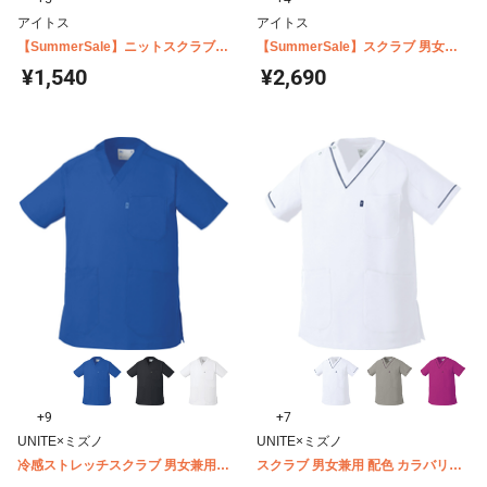
アイトス
アイトス
【SummerSale】ニットスクラブ
【SummerSale】スクラブ 男女兼
男女兼用 アイトス AZ-861411
用 制菌加工・ストレッチ アイトス
¥1,540
¥2,690
AZ-861400
+9
+7
UNITE×ミズノ
UNITE×ミズノ
冷感ストレッチスクラブ 男女兼用
スクラブ 男女兼用 配色 カラバリ豊
ミズノ MZ0120
富 ミズノ MZ0092