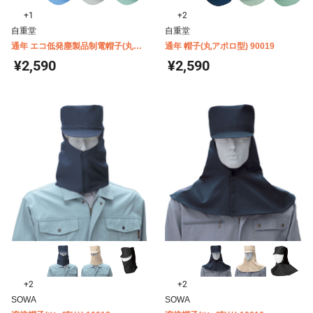
+1
+2
自重堂
自重堂
通年 エコ低発塵製品制電帽子(丸ア
通年 帽子(丸アポロ型) 90019
ポロ型) 90079
¥2,590
¥2,590
+2
+2
SOWA
SOWA