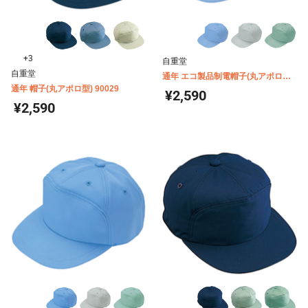
+3
自重堂
自重堂
通年 エコ製品制電帽子(丸アポロ型)
通年 帽子(丸アポロ型) 90029
90089
¥2,590
¥2,590