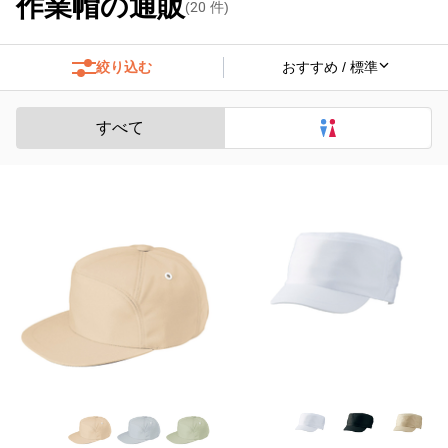
作業帽の通販
(
20
件)
絞り込む
すべて