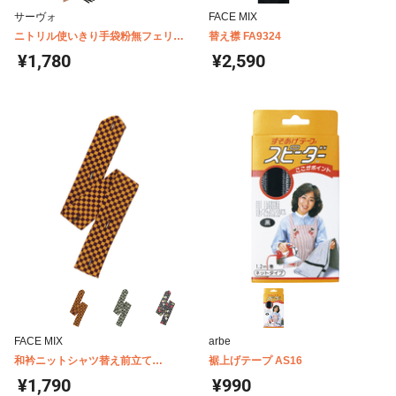
サーヴォ
FACE MIX
ニトリル使いきり手袋粉無フェリチ
替え襟 FA9324
ェ100枚 2066
¥1,780
¥2,590
FACE MIX
arbe
和衿ニットシャツ替え前立て
裾上げテープ AS16
FA9320
¥1,790
¥990