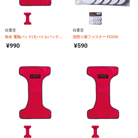
自重堂
自重堂
秋冬 電熱パッド(モバイルバッテリ
別売り面ファスナー FG200
ー対応) FG10020
¥990
¥590