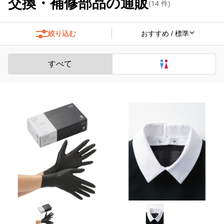
交換・補修部品の通販
(
14
件)
絞り込む
すべて