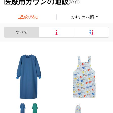
医療用ガウンの通販
(
39
件)
絞り込む
すべて