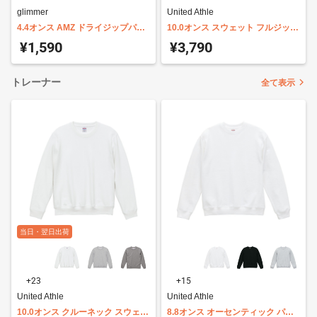
glimmer
United Athle
4.4オンス AMZ ドライジップパー
10.0オンス スウェット フルジップ
カー 00338-AMZ
パーカ 裏パイル United Athle
¥1,590
¥3,790
5213-01
トレーナー
全て表示
当日・翌日出荷
+23
+15
United Athle
United Athle
10.0オンス クルーネック スウェッ
8.8オンス オーセンティック パイ