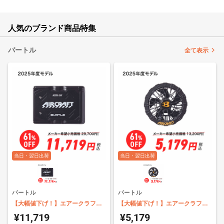
人気のブランド商品特集
バートル
全て表示
当日・翌日出荷
当日・翌日出荷
バートル
バートル
【大幅値下げ！】エアークラフト
【大幅値下げ！】エアークラフト
専用バッテリー バートル AC09
専用ファンユニット バートル
¥11,719
¥5,179
AC09-1