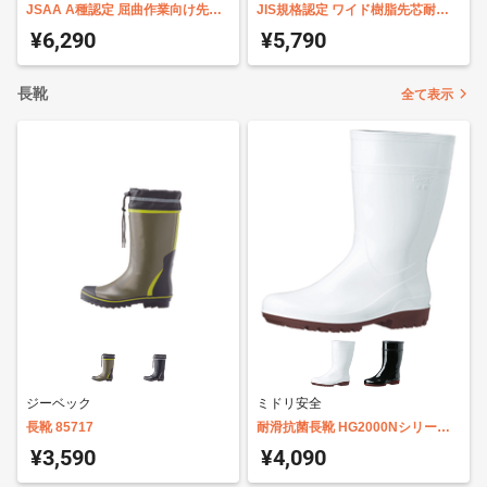
JSAA A種認定 屈曲作業向け先芯
JIS規格認定 ワイド樹脂先芯耐滑
入りスニーカー トビスニ TS-115N
安全靴 CJ010
¥6,290
¥5,790
長靴
全て表示
ジーベック
ミドリ安全
長靴 85717
耐滑抗菌長靴 HG2000Nシリーズ
ハイグリップ
¥3,590
¥4,090