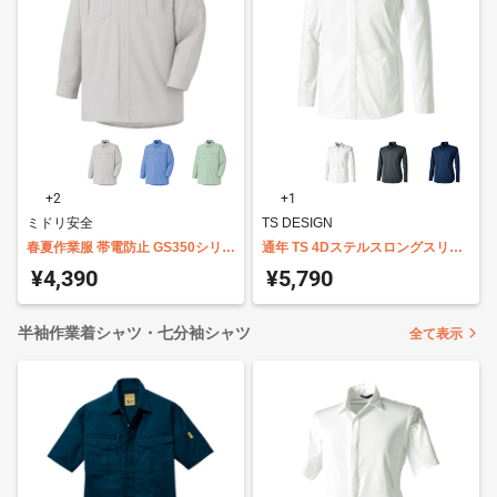
+2
+1
ミドリ安全
TS DESIGN
春夏作業服 帯電防止 GS350シリー
通年 TS 4Dステルスロングスリー
ズ 男女共用Ｅ/Ｃ長袖シャツ
ブシャツ 9205
¥4,390
¥5,790
半袖作業着シャツ・七分袖シャツ
全て表示