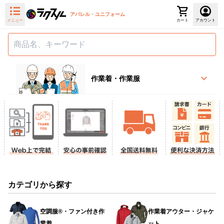
アパレル・ユニフォーム
メニュー
カート
アカウント
作業着・作業服
カテゴリから探す
空調服®・ファン付き作
作業着アウター・ジャケ
業着
ット