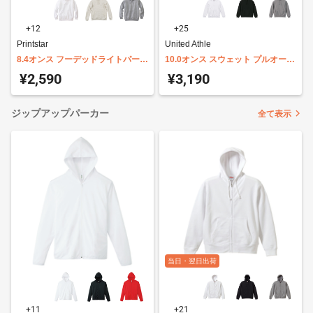
+12
+25
Printstar
United Athle
8.4オンス フーデッドライトパーカ
10.0オンス スウェット プルオーバ
ー 裏パイル Printstar 00216-MLH
ー パーカ (裏パイル) 5214-01
¥2,590
¥3,190
ジップアップパーカー
全て表示
当日・翌日出荷
+11
+21