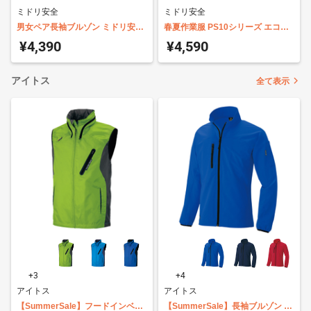
ミドリ安全
ミドリ安全
男女ペア長袖ブルゾン ミドリ安全
春夏作業服 PS10シリーズ エコマ
GS2561 2563 2566~2567
ーク認定商品 帯電防止 半袖ポロシ
¥4,390
¥4,590
ャツ
アイトス
全て表示
+3
+4
アイトス
アイトス
【SummerSale】フードインベス
【SummerSale】長袖ブルゾン 男