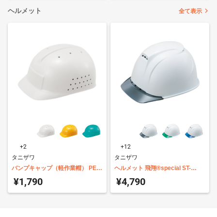
ヘルメット
全て表示
+2
+12
タニザワ
タニザワ
バンプキャップ（軽作業帽） PE製
ヘルメット 飛翔®special ST-
ST-144-N
1830-JZ2
¥1,790
¥4,790