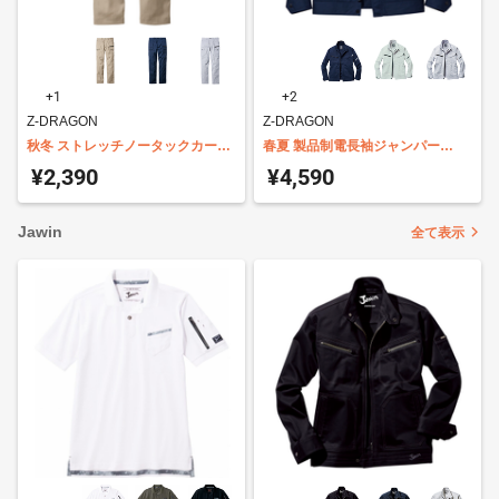
+1
+2
Z-DRAGON
Z-DRAGON
秋冬 ストレッチノータックカーゴ
春夏 製品制電長袖ジャンパー
パンツ 72602
75500
¥2,390
¥4,590
Jawin
全て表示