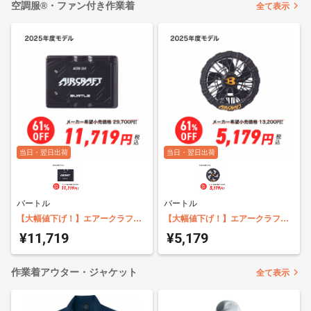
空調服®・ファン付き作業着
全て表示
当日・翌日出荷
当日・翌日出荷
バートル
バートル
【大幅値下げ！】エアークラフト
【大幅値下げ！】エアークラフト
専用バッテリー バートル AC09
専用ファンユニット バートル
¥11,719
¥5,179
AC09-1
作業着アウター・ジャケット
全て表示