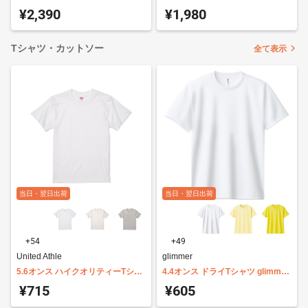
ト 裏パイル United Athle 5044-01
ル クルーネック スウェット(裏パ
¥2,390
¥1,980
イル) 5399-01
Tシャツ・カットソー
全て表示
当日・翌日出荷
当日・翌日出荷
+54
+49
United Athle
glimmer
5.6オンス ハイクオリティーTシャ
4.4オンス ドライTシャツ glimmer
ツ United Athle 5001-01
00300-ACT
¥715
¥605