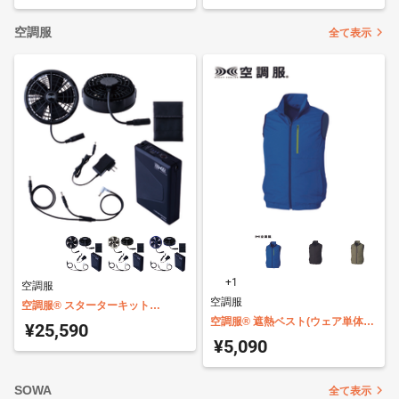
空調服
全て表示
+1
空調服
空調服
空調服® スターターキット
SK25011
空調服® 遮熱ベスト(ウェア単体商
¥25,590
品) KU92140
¥5,090
SOWA
全て表示