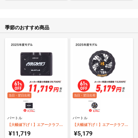
季節のおすすめ商品
当日・翌日出荷
当日・翌日出荷
バートル
バートル
【大幅値下げ！】エアークラフト
【大幅値下げ！】エアークラフト
専用バッテリー バートル AC09
専用ファンユニット バートル
¥11,719
¥5,179
AC09-1