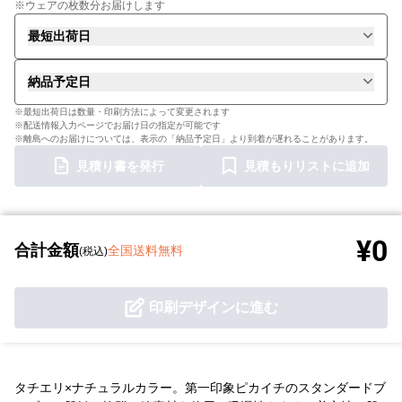
※ウェアの枚数分お届けします
最短出荷日
納品予定日
※最短出荷日は数量・印刷方法によって変更されます
※配送情報入力ページでお届け日の指定が可能です
※離島へのお届けについては、表示の「納品予定日」より到着が遅れることがあります。
見積り書を発行
見積もりリストに追加
¥0
合計金額
全国送料無料
(税込)
印刷デザインに進む
タチエリ×ナチュラルカラー。第一印象ピカイチのスタンダードブ