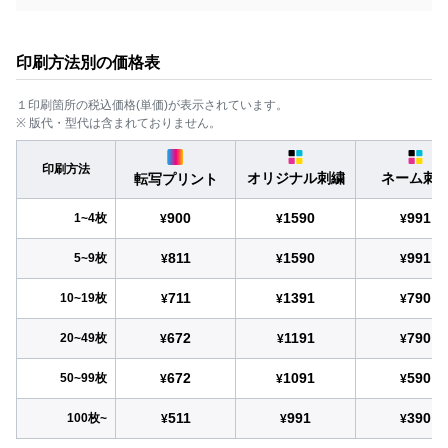
印刷方法別の価格表
１印刷箇所の税込価格(単価)が表示されています。
※ 版代・型代は含まれておりません。
印刷方法
オリジナル刺繍
ネーム刺
転写プリント
900
1590
991
1~4枚
¥
¥
¥
811
1590
991
5~9枚
¥
¥
¥
711
1391
790
10~19枚
¥
¥
¥
672
1191
790
20~49枚
¥
¥
¥
672
1091
590
50~99枚
¥
¥
¥
511
991
390
100枚~
¥
¥
¥