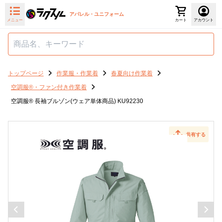
アパレル・ユニフォーム
メニュー
カート
アカウント
トップページ
作業服・作業着
春夏向け作業着
空調服®・ファン付き作業着
空調服® 長袖ブルゾン(ウェア単体商品) KU92230
共有する