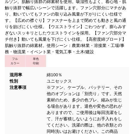
ルゾン。肌触り抜群の綿素材を使用。吸湿性もよく、着心地・肌
触り抜群で幅広いシーンで活躍します。ファン穴部分にマチがあ
り、動いていてもファンの取り込み風量が下がりにくい仕様で
す。【広めの襟ぐり】ファスナーを上まで閉めても動きと風の通
りを妨げにくい仕様。【ウエストライン】ごわつかず、膨らみす
ぎないスッキリとしたウエストラインを採用。【ファン穴部分マ
チ付き】動いても風量を下げにくい仕様。【高密度綿ブロード】
肌触り抜群の綿素材。使用シーン：農業/林業・溶接業・工場/事
務・物流業・イベント業・電気工事・土木/建設
フル
単色
カラー
印刷
混用率
綿100％
性別
ユニセックス
注意事項
※ファン、ケーブル、バッテリー、その
他のオプションは「別売り」です。天然
素材のため、多少の色ブレ、縮みが生じ
る場合があります。退色や変色の恐れが
ありますので、ご使用後は毎回洗濯をし
て、汗が蓄積しないようにお手入れをし
てください。洗濯の際は、他の衣類との
同時洗いはお避けください。この商品