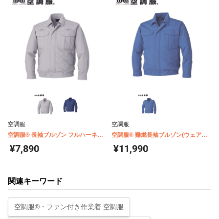
空調服
空調服
空調服® 長袖ブルゾン フルハーネス
空調服® 難燃長袖ブルゾン(ウェア単
対応 休止フック2個付(ウェア単体商
体商品) KU91730
¥7,890
¥11,990
品) KU9055F
関連キーワード
空調服®・ファン付き作業着 空調服