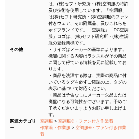
は、(株)セフト研究所・(株)空調服の特許
及び技術を使用しています。「空調服」
は(株)セフト研究所・(株)空調服のファン
付きウェア、その附属品、及びこれらを
示すブランドです。「空調服」「DC空調
服」ロゴは、(株)セフト研究所・(株)空調
服の登録商標です。
その他
・サイズはメーカーの基準によります。
機能に関する内容はラクスルがその商品
に関して得ている情報を元に記載してお
ります。
・商品を洗濯する際は、実際の商品に付
いているタグを必ずご確認の上、タグの
表示に基づいて対応ください。
・商品は予告なしにメーカー欠品または
廃盤になる可能性がございます。予めご
了承くださいますようお願い申し上げま
す。
関連カテゴリ
空調服
>
空調服®・ファン付き作業着
ー
作業着・作業服
>
空調服®・ファン付き作業
着