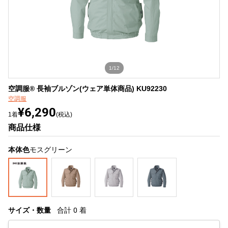
1/12
空調服® 長袖ブルゾン(ウェア単体商品) KU92230
空調服
¥6,290
1着
(税込)
商品仕様
本体色
モスグリーン
サイズ・数量
合計
0
着