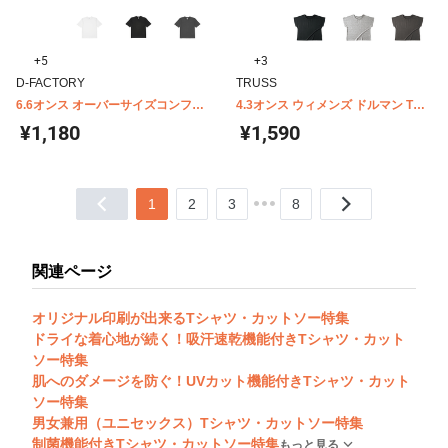
+5
+3
D-FACTORY
TRUSS
6.6オンス オーバーサイズコンフォ
4.3オンス ウィメンズ ドルマン Tシ
ートTシャツ(5分袖) D-FACTORY
ャツ WDN-804
¥1,180
¥1,590
DF1103
1
2
3
8
関連ページ
オリジナル印刷が出来るTシャツ・カットソー特集
ドライな着心地が続く！吸汗速乾機能付きTシャツ・カット
ソー特集
肌へのダメージを防ぐ！UVカット機能付きTシャツ・カット
ソー特集
男女兼用（ユニセックス）Tシャツ・カットソー特集
制菌機能付きTシャツ・カットソー特集
もっと見る