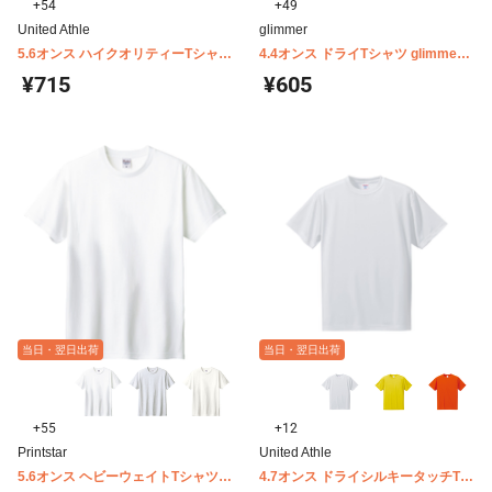
+54
+49
United Athle
glimmer
5.6オンス ハイクオリティーTシャツ
4.4オンス ドライTシャツ glimmer
United Athle 5001-01
00300-ACT
¥715
¥605
当日・翌日出荷
当日・翌日出荷
+55
+12
Printstar
United Athle
5.6オンス ヘビーウェイトTシャツ
4.7オンス ドライシルキータッチTシ