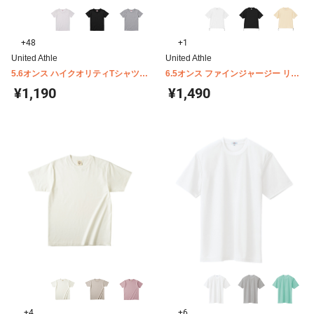
+48
+1
United Athle
United Athle
5.6オンス ハイクオリティTシャツ
6.5オンス ファインジャージー リラ
ガールズ United Athle 5001-03
ックスフィット Tシャツ(裾ドローコ
¥1,190
¥1,490
ード) 1110-01
+4
+6