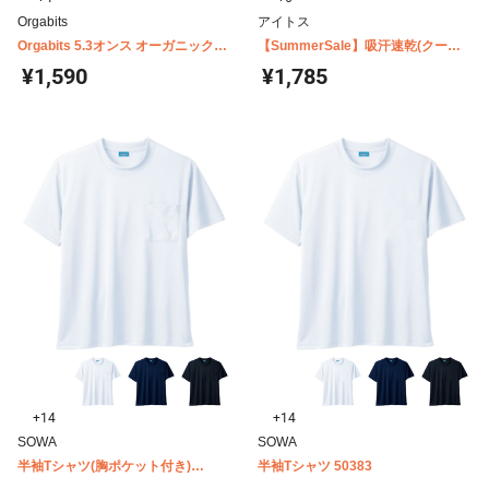
Orgabits
アイトス
Orgabits 5.3オンス オーガニックコ
【SummerSale】吸汗速乾(クール
ットンTシャツ OGB-910
コンフォート) 半袖Tシャツ(ポケッ
¥1,590
¥1,785
ト無し) 男女兼用 AZ-10574
+14
+14
SOWA
SOWA
半袖Tシャツ(胸ポケット付き)
半袖Tシャツ 50383
50381