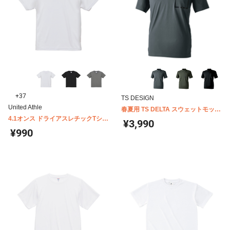
+37
TS DESIGN
United Athle
春夏用 TS DELTA スウェットモック
4.1オンス ドライアスレチックTシャ
ネックTシャツ 83552
¥3,990
ツ キッズ United Athle 5900-02
¥990