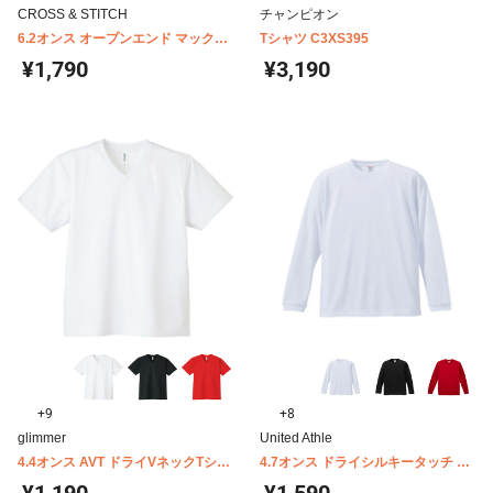
CROSS & STITCH
チャンピオン
6.2オンス オープンエンド マックス
Tシャツ C3XS395
ウェイト メンズオーバーTシャツ
¥1,790
¥3,190
OE1401
+9
+8
glimmer
United Athle
4.4オンス AVT ドライVネックTシャ
4.7オンス ドライシルキータッチ ロ
ツ 00337-AVT
ングスリーブTシャツ(ローブリード)