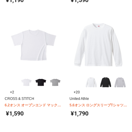
¥1,190
¥1,590
5089-01
+2
+20
CROSS & STITCH
United Athle
6.2オンス オープンエンド マックス
5.6オンス ロングスリーブTシャツ
ウェイト ウィメンズオーバーTシャ
(1.6インチリブ) 5011-01
¥1,590
¥1,790
ツ OE1301