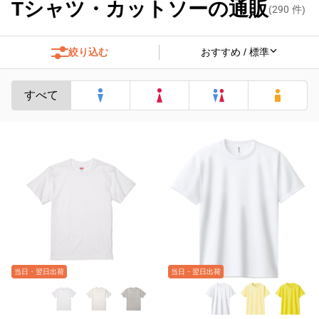
Tシャツ・カットソーの通販
(
290
件)
絞り込む
すべて
当日・翌日出荷
当日・翌日出荷