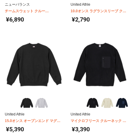
ニューバランス
United Athle
チームスウェット クルー
10.0オンス ラグランスリーブ クル
JMTF2380
ーネック スウェット(裏パイル)
¥6,890
¥2,790
5242-01
United Athle
United Athle
15.0オンス オープンエンド マグナ
マイクロフリース クルーネック シ
ムウェイト クルーネック スウェッ
ャツ(一重) 7098-01
¥5,390
¥3,390
ト(裏起毛) 5799-01