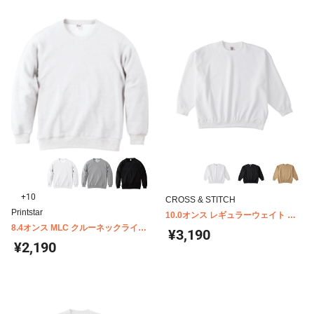
+10
CROSS & STITCH
Printstar
10.0オンス レギュラーウェイト ビ
8.4オンス MLC クルーネックライト
ッグシルエット スウェットシャツ
¥3,190
トレーナー キッズ 00219-MLC
SB2280
¥2,190