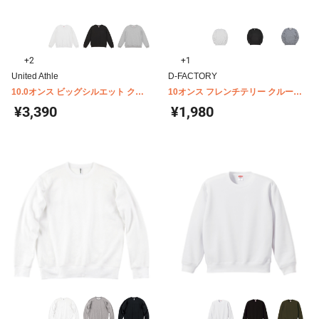
+2
+1
United Athle
D-FACTORY
10.0オンス ビッグシルエット クル
10オンス フレンチテリー クルーネ
ーネック スウェット(裏パイル)
ックスウェット D-FACTORY
¥3,390
¥1,980
5205-01
DF1401