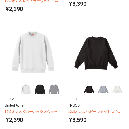
10.0オンス レギュラーウェイト ス
ルーネック スウェット(裏起毛)
¥3,390
ウェットシャツ SW2210
5627-01
¥2,390
+2
+1
United Athle
TRUSS
10.0オンス クルーネックスウェット
12.4オンス ヘビーウェイト スウェ
（キッズ） 5044-02
ットシャツ HSW-138
¥2,390
¥3,590