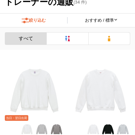
トレーナーの通販
(
34
件)
絞り込む
すべて
当日・翌日出荷