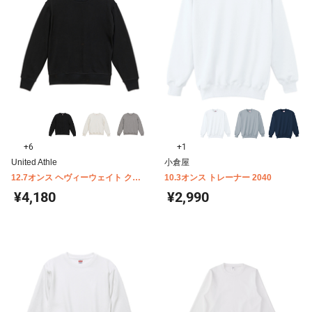
+6
+1
United Athle
小倉屋
12.7オンス ヘヴィーウェイト クル
10.3オンス トレーナー 2040
ーネック スウェット(裏パイル)
¥4,180
¥2,990
5769-01