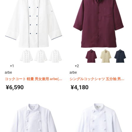
+1
+2
arbe
arbe
コックコート 軽量 男女兼用 arbe(チ
シングルコックシャツ 五分袖 男女
トセ) AS8708
兼用 arbe(チトセ) 7757
¥6,590
¥4,180