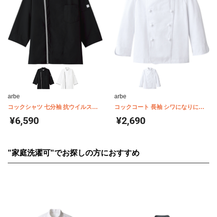
arbe
arbe
コックシャツ 七分袖 抗ウイルス
コックコート 長袖 シワになりにく
arbe(チトセ) AS8702
い 男女兼用 arbe(チトセ) AS7300
¥6,590
¥2,690
"家庭洗濯可"でお探しの方におすすめ