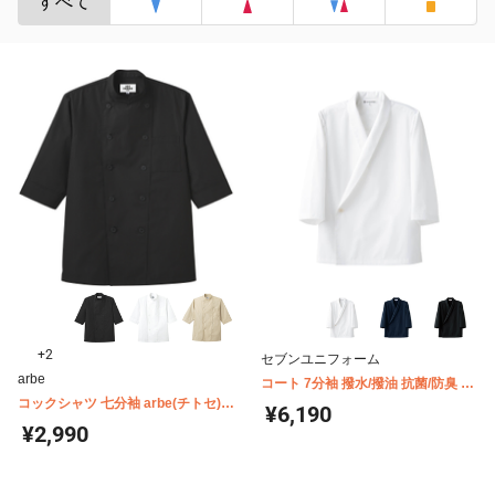
すべて
+2
セブンユニフォーム
arbe
コート 7分袖 撥水/撥油 抗菌/防臭 男
コックシャツ 七分袖 arbe(チトセ)
女兼用 セブンユニフォーム BA1085
¥6,190
AS6021
¥2,990