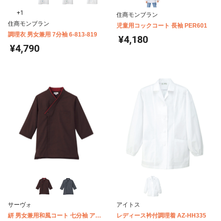
+1
住商モンブラン
住商モンブラン
児童用コックコート 長袖 PER601
調理衣 男女兼用 7分袖 6-813-819
¥4,180
¥4,790
サーヴォ
アイトス
絣 男女兼用和風コート 七分袖 アシ
レディース衿付調理着 AZ-HH335