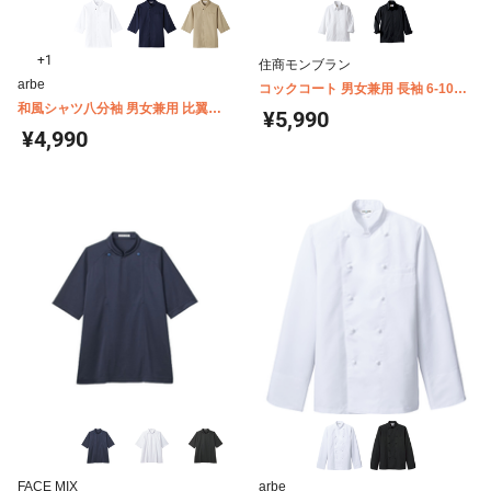
+1
住商モンブラン
arbe
コックコート 男女兼用 長袖 6-1021-
和風シャツ八分袖 男女兼用 比翼ボ
1023
¥5,990
タン arbe(チトセ) AS8203
¥4,990
FACE MIX
arbe