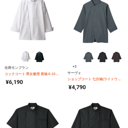
+3
住商モンブラン
サーヴォ
コックコート 男女兼用 長袖 6-1051-
1053
ショップコート 七分袖(ライトウィ
¥6,190
ンドテックス) LW0902
¥4,790