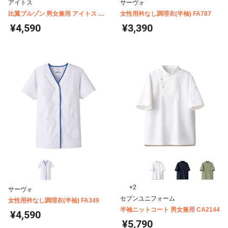
アイトス
サーヴォ
比翼ブルゾン 男女兼用 アイトス 長
女性用衿なし調理衣(半袖) FA787
袖 AZ-861028
¥4,590
¥3,390
+2
サーヴォ
セブンユニフォーム
女性用衿なし調理衣(半袖) FA349
半袖ニットコート 男女兼用 CA2144
¥4,590
¥5,790