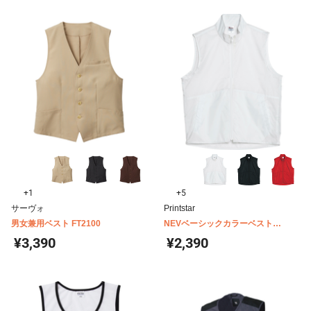
+1
+5
サーヴォ
Printstar
男女兼用ベスト FT2100
NEVベーシックカラーベスト
00008-NEV
¥3,390
¥2,390