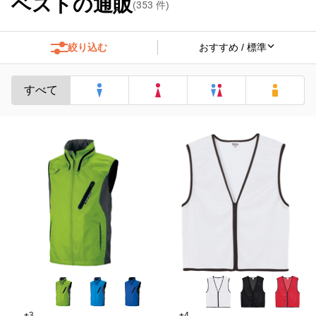
ベストの通販
(
353
件)
絞り込む
すべて
+3
+4