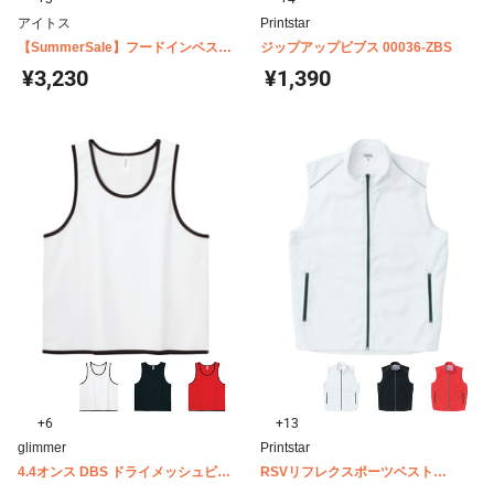
アイトス
Printstar
【SummerSale】フードインベスト
ジップアップビブス 00036-ZBS
男女兼用 AZ-10309
¥3,230
¥1,390
+6
+13
glimmer
Printstar
4.4オンス DBS ドライメッシュビブ
RSVリフレクスポーツベスト
ス 00336-DBS
00068-RSV