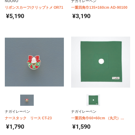
NUOVO
ナガイレーベン
リボンスカーフ/クリップトメ OR71
一重四角巾135×160cm AD-90100
¥5,190
¥3,190
ナガイレーベン
ナガイレーベン
ナースタック リース CT-23
一重四角巾60×60cm （丸穴）
φ6cm AD-90301
¥1,790
¥1,590