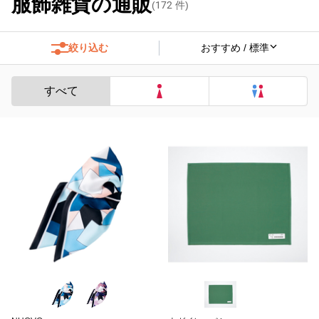
服飾雑貨の通販
(
172
件)
絞り込む
すべて