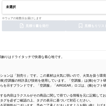
未選択
※ウェアの枚数分お届けします
見積り書を発行
見積もりリス
つ肌触りはドライタッチで快適な着心地です。
ションは「別売り」です。この素材は火気に弱いので、火気を扱う環境
(株)空調服の特許及び技術を使用しています。「空調服」は(株)セフト研
を示すブランドです。「空調服」「AIRGEAR」ロゴは、(株)セフト研
する内容はラクスルがその商品に関して得ている情報を元に記載してお
タグを必ずご確認の上、タグの表示に基づいて対応ください。
る可能性がございます。予めご了承くださいますようお願い申し上げま