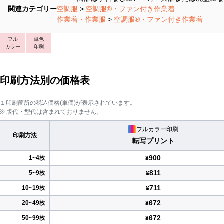
関連カテゴリー
空調服
>
空調服®・ファン付き作業着
作業着・作業服
>
空調服®・ファン付き作業着
フル
単色
カラー
印刷
印刷方法別の価格表
１印刷箇所の税込価格(単価)が表示されています。
※ 版代・型代は含まれておりません。
フルカラー印刷
印刷方法
転写プリント
900
1~4枚
¥
811
5~9枚
¥
711
10~19枚
¥
672
20~49枚
¥
672
50~99枚
¥