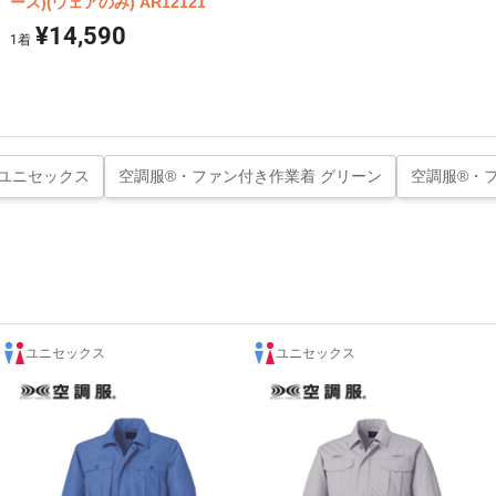
ース)(ウェアのみ) AR12121
¥14,590
1
着
 ユニセックス
空調服®・ファン付き作業着 グリーン
空調服®・
ユニセックス
ユニセックス