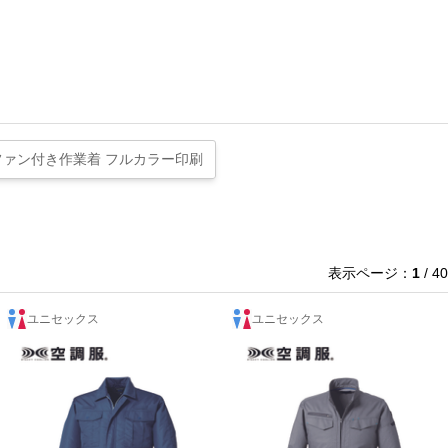
ファン付き作業着 フルカラー印刷
表示ページ：
1
/ 40
ユニセックス
ユニセックス