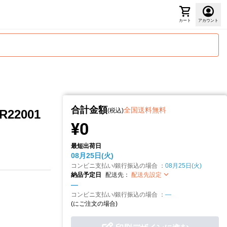
カート
アカウント
合計金額
全国送料無料
(税込)
22001
¥0
最短出荷日
08月25日(火)
コンビニ支払い/銀行振込の場合 ：
08月25日(火)
納品予定日
配送先：
配送先設定
—
コンビニ支払い/銀行振込の場合 ：
—
(
にご注文の場合)