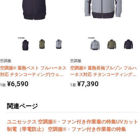
空調服
空調服
空調服® 遮熱ベスト フルハーネス
空調服® 遮熱長袖ブルゾン フルハ
対応 チタンコーティング(ウェア
ーネス対応 チタンコーティング
単体商品) KU92120
(ウェア単体商品) KU92110
¥6,590
¥7,390
1
枚
1
着
関連ページ
ユニセックス 空調服®・ファン付き作業着の特集
UVカッ
制電（帯電防止） 空調服®・ファン付き作業着の特集