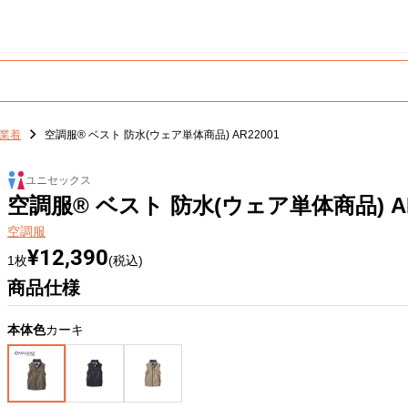
業着
空調服® ベスト 防水(ウェア単体商品) AR22001
ユニセックス
空調服® ベスト 防水(ウェア単体商品) AR
空調服
¥12,390
1枚
(税込)
商品仕様
本体色
カーキ