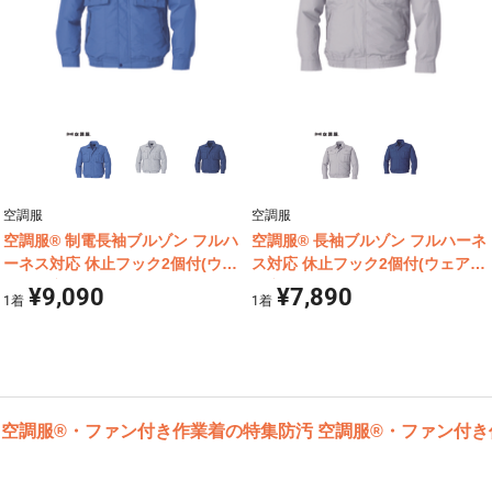
空調服
空調服
空調服® 制電長袖ブルゾン フルハ
空調服® 長袖ブルゾン フルハーネ
ーネス対応 休止フック2個付(ウェ
ス対応 休止フック2個付(ウェア単
ア単体商品) KU92100
体商品) KU9055F
¥9,090
¥7,890
1
着
1
着
ト 空調服®・ファン付き作業着の特集
防汚 空調服®・ファン付