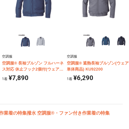
空調服
空調服
空調服® 長袖ブルゾン フルハーネ
空調服® 遮熱長袖ブルゾン(ウェア
ス対応 休止フック2個付(ウェア単
単体商品) KU92200
体商品) KU9054F
¥7,890
¥6,290
1
着
1
着
き作業着の特集
撥水 空調服®・ファン付き作業着の特集