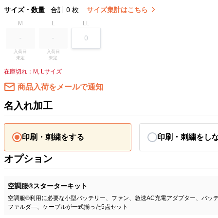
サイズ・数量
合計
0
枚
サイズ集計はこちら
M
L
LL
入荷日

入荷日

未定
未定
在庫切れ：M, Lサイズ
商品入荷をメールで通知
名入れ加工
印刷・刺繍をする
印刷・刺繍をし
オプション
空調服®スターターキット
空調服®利用に必要な小型バッテリー、ファン、急速AC充電アダプター、バッ
ファルダ―、ケーブルが一式揃った5点セット