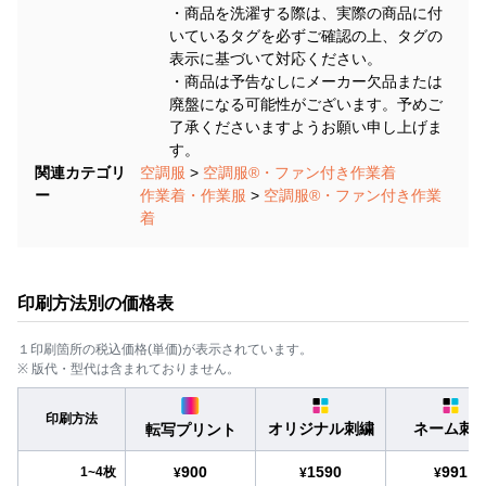
・商品を洗濯する際は、実際の商品に付
いているタグを必ずご確認の上、タグの
表示に基づいて対応ください。
・商品は予告なしにメーカー欠品または
廃盤になる可能性がございます。予めご
了承くださいますようお願い申し上げま
す。
関連カテゴリ
空調服
>
空調服®・ファン付き作業着
ー
作業着・作業服
>
空調服®・ファン付き作業
着
印刷方法別の価格表
１印刷箇所の税込価格(単価)が表示されています。
※ 版代・型代は含まれておりません。
印刷方法
オリジナル刺繍
ネーム刺
転写プリント
900
1590
991
1~4枚
¥
¥
¥