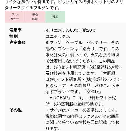
ライクな風合いが特徴です。ビッグサイズの胸ポケット付のミリ
タリースタイルブルゾンです。
フル
単色
撥水
カラー
印刷
混用率
ポリエステル80％、綿20％
性別
ユニセックス
注意事項
※ファン、ケーブル、バッテリー、その
他のオプションは「別売り」です。この
素材は火気に弱いので、火気を扱う環境
では着用しないでください。この商品
は、(株)セフト研究所・(株)空調服の特許
及び技術を使用しています。「空調服」
は(株)セフト研究所・(株)空調服のファン
付きウェア、その附属品、及びこれらを
示すブランドです。「空調服」
「AIRGEAR」ロゴは、(株)セフト研究
所・(株)空調服の登録商標です。
その他
・サイズはメーカーの基準によります。
機能に関する内容はラクスルがその商品
に関して得ている情報を元に記載してお
ります。