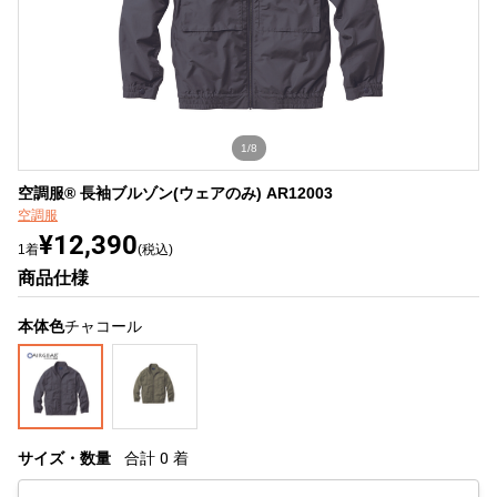
1/8
空調服® 長袖ブルゾン(ウェアのみ) AR12003
空調服
¥12,390
1着
(税込)
商品仕様
本体色
チャコール
サイズ・数量
合計
0
着