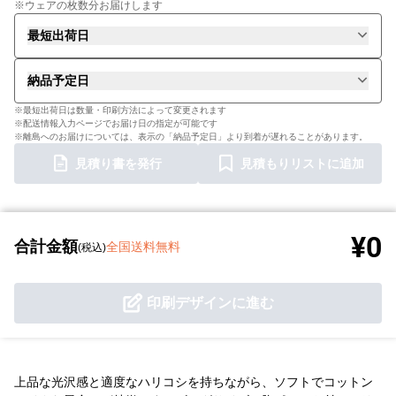
※ウェアの枚数分お届けします
最短出荷日
納品予定日
※最短出荷日は数量・印刷方法によって変更されます
※配送情報入力ページでお届け日の指定が可能です
※離島へのお届けについては、表示の「納品予定日」より到着が遅れることがあります。
見積り書を発行
見積もりリストに追加
¥0
合計金額
全国送料無料
(税込)
印刷デザインに進む
上品な光沢感と適度なハリコシを持ちながら、ソフトでコットン