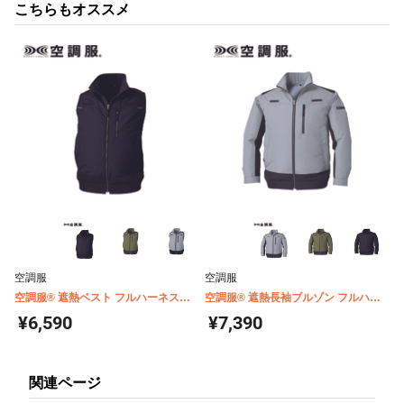
こちらもオススメ
空調服
空調服
空調服® 遮熱ベスト フルハーネス対
空調服® 遮熱長袖ブルゾン フルハー
応 チタンコーティング(ウェア単体商
ネス対応 チタンコーティング(ウェア
¥6,590
¥7,390
品) KU92120
単体商品) KU92110
関連ページ