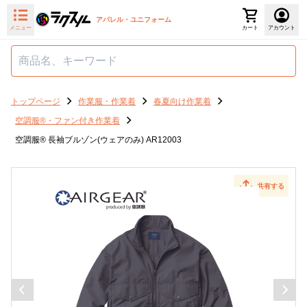
アパレル・ユニフォーム
メニュー
カート
アカウント
トップページ
作業服・作業着
春夏向け作業着
空調服®・ファン付き作業着
空調服® 長袖ブルゾン(ウェアのみ) AR12003
共有する