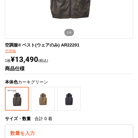
1/9
空調服® ベスト(ウェアのみ) AR22201
空調服
¥13,490
1枚
(税込)
商品仕様
本体色
カーキグリーン
サイズ・数量
合計
0
着
数量を入力