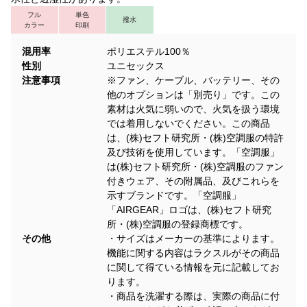
フル
単色
撥水
カラー
印刷
混用率
ポリエステル100％
性別
ユニセックス
注意事項
※ファン、ケーブル、バッテリー、その
他のオプションは「別売り」です。この
素材は火気に弱いので、火気を扱う環境
では着用しないでください。この商品
は、(株)セフト研究所・(株)空調服の特許
及び技術を使用しています。「空調服」
は(株)セフト研究所・(株)空調服のファン
付きウェア、その附属品、及びこれらを
示すブランドです。「空調服」
「AIRGEAR」ロゴは、(株)セフト研究
所・(株)空調服の登録商標です。
その他
・サイズはメーカーの基準によります。
機能に関する内容はラクスルがその商品
に関して得ている情報を元に記載してお
ります。
・商品を洗濯する際は、実際の商品に付