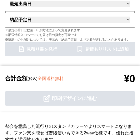
最短出荷日
納品予定日
※最短出荷日は数量・印刷方法によって変更されます
※配送情報入力ページでお届け日の指定が可能です
※離島へのお届けについては、表示の「納品予定日」より到着が遅れることがあります。
見積り書を発行
見積もりリストに追加
¥0
合計金額
全国送料無料
(税込)
印刷デザインに進む
都会を意識した流行りのスタンドカラーでよりスマートになりま
す。ファン穴を隠せば普段使いもできる2way仕様です。優れた撥
水性と透湿性があります。