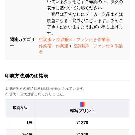
いているタグを必ずご確認の上、タグの
表示に基づいて対応ください。
・商品は予告なしにメーカー欠品または
廃盤になる可能性がございます。予めご
了承くださいますようお願い申し上げま
す。
関連カテゴリ
空調服
>
空調服®・ファン付き作業着
ー
作業着・作業服
>
空調服®・ファン付き作業
着
印刷方法別の価格表
１印刷箇所の税込価格(単価)が表示されています。
※ 版代・型代は含まれておりません。
印刷方法
転写プリント
1370
1枚
¥
1348
2~4枚
¥