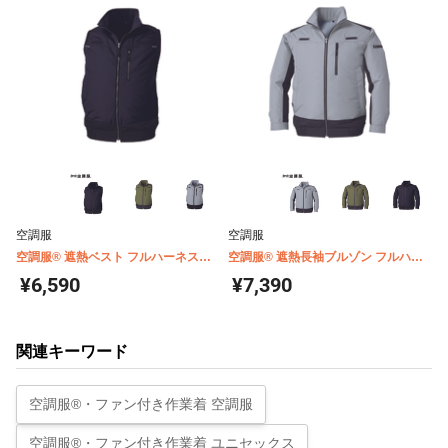
空調服
空調服
空調服® 遮熱ベスト フルハーネス対
空調服® 遮熱長袖ブルゾン フルハー
応 チタンコーティング(ウェア単体商
ネス対応 チタンコーティング(ウェア
¥6,590
¥7,390
品) KU92120
単体商品) KU92110
関連キーワード
空調服®・ファン付き作業着 空調服
空調服®・ファン付き作業着 ユニセックス