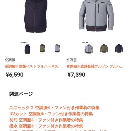
空調服
空調服
空調服® 遮熱ベスト フルハーネス対
空調服® 遮熱長袖ブルゾン フルハー
応 チタンコーティング(ウェア単体商
ネス対応 チタンコーティング(ウェア
¥6,590
¥7,390
品) KU92120
単体商品) KU92110
関連ページ
ユニセックス 空調服®・ファン付き作業着の特集
UVカット 空調服®・ファン付き作業着の特集
防汚 空調服®・ファン付き作業着の特集
撥水 空調服®・ファン付き作業着の特集