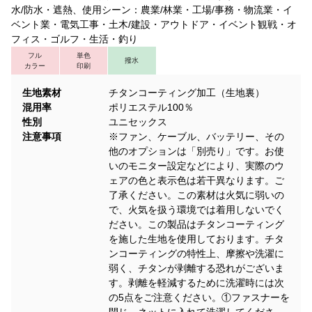
水/防水・遮熱、使用シーン：農業/林業・工場/事務・物流業・イ
ベント業・電気工事・土木/建設・アウトドア・イベント観戦・オ
フィス・ゴルフ・生活・釣り
フル
単色
撥水
カラー
印刷
生地素材
チタンコーティング加工（生地裏）
混用率
ポリエステル100％
性別
ユニセックス
注意事項
※ファン、ケーブル、バッテリー、その
他のオプションは「別売り」です。お使
いのモニター設定などにより、実際のウ
ェアの色と表示色は若干異なります。ご
了承ください。この素材は火気に弱いの
で、火気を扱う環境では着用しないでく
ださい。この製品はチタンコーティング
を施した生地を使用しております。チタ
ンコーティングの特性上、摩擦や洗濯に
弱く、チタンが剥離する恐れがございま
す。剥離を軽減するために洗濯時には次
の5点をご注意ください。①ファスナーを
閉じ、ネットに入れて洗濯してくださ