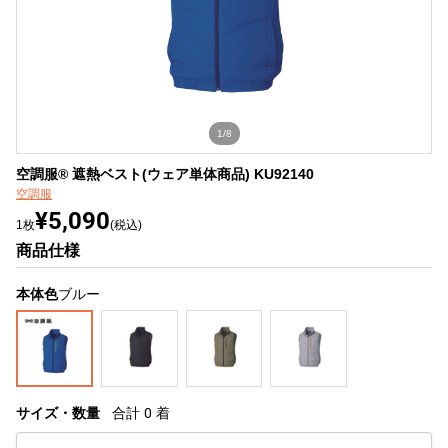
1/8
空調服® 遮熱ベスト(ウェア単体商品) KU92140
空調服
¥5,090
1枚
(税込)
商品仕様
本体色
ブルー
サイズ・数量
合計
0
着