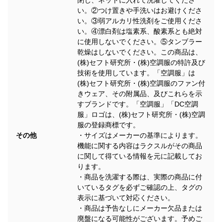
い。②つけ置きや手洗いはお避けくださ
い。③弱アルカリ性洗剤をご使用くださ
い。④漂白剤は塩素系、酸素系とも絶対
に使用しないでください。⑤タンブラー
乾燥はしないでください。この商品は、
(株)セフト研究所・(株)空調服の特許及び
技術を使用しています。「空調服」は
(株)セフト研究所・(株)空調服のファン付
きウェア、その附属品、及びこれらを示
すブランドです。「空調服」「DC空調
服」ロゴは、(株)セフト研究所・(株)空調
服の登録商標です。
その他
・サイズはメーカーの基準によります。
機能に関する内容はラクスルがその商品
に関して得ている情報を元に記載してお
ります。
・商品を洗濯する際は、実際の商品に付
いているタグを必ずご確認の上、タグの
表示に基づいて対応ください。
・商品は予告なしにメーカー欠品または
廃盤になる可能性がございます。予めご