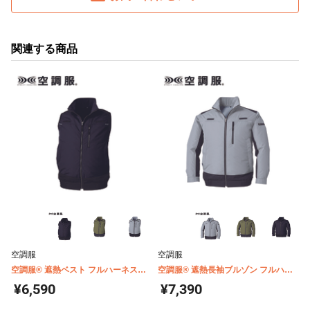
関連する商品
空調服
空調服
空調服® 遮熱ベスト フルハーネス対
空調服® 遮熱長袖ブルゾン フルハー
応 チタンコーティング(ウェア単体商
ネス対応 チタンコーティング(ウェア
¥6,590
¥7,390
品) KU92120
単体商品) KU92110