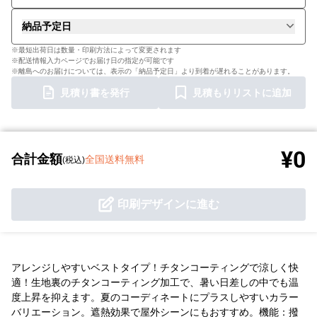
納品予定日
※最短出荷日は数量・印刷方法によって変更されます
※配送情報入力ページでお届け日の指定が可能です
※離島へのお届けについては、表示の「納品予定日」より到着が遅れることがあります。
見積り書を発行
見積もりリストに追加
¥0
合計金額
全国送料無料
(税込)
印刷デザインに進む
アレンジしやすいベストタイプ！チタンコーティングで涼しく快
適！生地裏のチタンコーティング加工で、暑い日差しの中でも温
度上昇を抑えます。夏のコーディネートにプラスしやすいカラー
バリエーション。遮熱効果で屋外シーンにもおすすめ。機能：撥