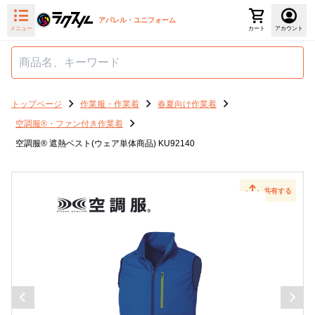
アパレル・ユニフォーム
メニュー
カート
アカウント
トップページ
作業服・作業着
春夏向け作業着
空調服®・ファン付き作業着
空調服® 遮熱ベスト(ウェア単体商品) KU92140
共有する