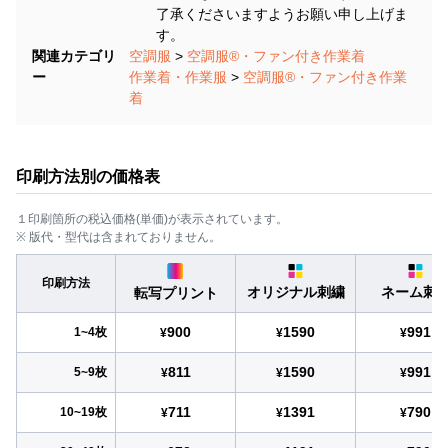
了承くださいますようお願い申し上げま
す。
関連カテゴリ
空調服
>
空調服®・ファン付き作業着
ー
作業着・作業服
>
空調服®・ファン付き作業
着
印刷方法別の価格表
１印刷箇所の税込価格(単価)が表示されています。
※ 版代・型代は含まれておりません。
印刷方法
オリジナル刺繍
ネーム刺
転写プリント
900
1590
991
1~4枚
¥
¥
¥
811
1590
991
5~9枚
¥
¥
¥
711
1391
790
10~19枚
¥
¥
¥