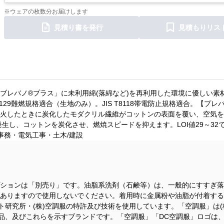
※ウェアの枚数分お届けします
見積り書を発行
見積もりリス
ブレバノ®プラス」に未利用綿(落綿など)を再利用した環境に優しい素
129難燃規格適合（生地のみ）。JIS T8118帯電防止規格適合。【プレ
火したときに炭化したモダクリル繊維がコットンの表面を覆い、空気を
生し、コットンを炭化させ、燃焼スピードを抑えます。LOI値29～32
事務・電気工事・土木/建設
ションは「別売り」です。油脂系洗剤（石鹸等）は、一般的にすすぎ落
ありますので使用しないでください。着用時に金属粉や油脂が付着する
ト研究所・(株)空調服の特許及び技術を使用しています。「空調服」は(
品、及びこれらを示すブランドです。「空調服」「DC空調服」ロゴは、