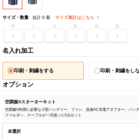
サイズ・数量
合計
0
着
サイズ集計はこちら
M
L
LL
3L
4L
5L
名入れ加工
印刷・刺繍をする
印刷・刺繍をし
オプション
空調服®スターターキット
空調服®利用に必要な小型バッテリー、ファン、急速AC充電アダプター、バッ
ファルダ―、ケーブルが一式揃った5点セット
未選択