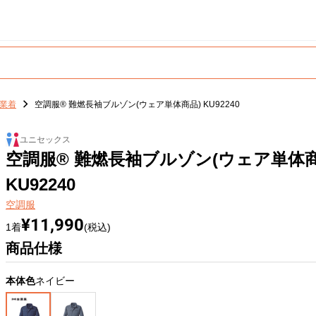
業着
空調服® 難燃長袖ブルゾン(ウェア単体商品) KU92240
ユニセックス
空調服® 難燃長袖ブルゾン(ウェア単体商
KU92240
空調服
¥11,990
1着
(税込)
商品仕様
本体色
ネイビー