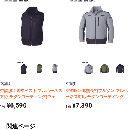
空調服
空調服
空調服® 遮熱ベスト フルハーネス
空調服® 遮熱長袖ブルゾン フルハ
対応 チタンコーティング(ウェア
ーネス対応 チタンコーティング
単体商品) KU92120
(ウェア単体商品) KU92110
¥6,590
¥7,390
1
枚
1
着
関連ページ