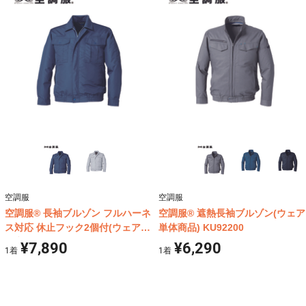
空調服
空調服
空調服® 長袖ブルゾン フルハーネ
空調服® 遮熱長袖ブルゾン(ウェア
ス対応 休止フック2個付(ウェア単
単体商品) KU92200
体商品) KU9054F
¥7,890
¥6,290
1
着
1
着