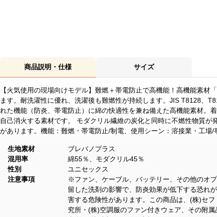
商品説明・仕様
サイズ
【火気使用の現場向けモデル】難燃＋帯電防止で高機能！高機能素材「
ます。耐洗濯性に優れ、洗濯後も難燃性が持続します。JIS T8128、T8
れた機能（防炎、帯電防止）に綿の快適性を兼ね備えた高機能素材。着
自己消火する素材です。 モダクリル繊維の炭化と同時に不燃性物質が発
があります。機能：難燃・帯電防止/制電、使用シーン：溶接業・工場/
生地素材
ブレバノプラス
混用率
綿55％、モダクリル45％
性別
ユニセックス
注意事項
※ファン、ケーブル、バッテリー、その他のオプ
留した洗剤の影響で、防炎効果が低下する恐れが
害する危険性があります。この商品は、(株)セフ
究所・(株)空調服のファン付きウェア、その附属