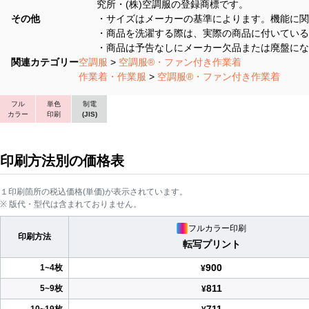
究所・(株)空調服の登録商標です。
その他
・サイズはメーカーの基準によります。機能に関
・商品を洗濯する際は、実際の商品に付いている
・商品は予告なしにメーカー欠品または廃盤にな
関連カテゴリー
空調服
>
空調服®・ファン付き作業着
作業着・作業服
>
空調服®・ファン付き作業着
フル
単色
制電
カラー
印刷
(JIS)
印刷方法別の価格表
１印刷箇所の税込価格(単価)が表示されています。
※ 版代・型代は含まれておりません。
フルカラー印刷
印刷方法
転写プリント
900
1~4枚
¥
811
5~9枚
¥