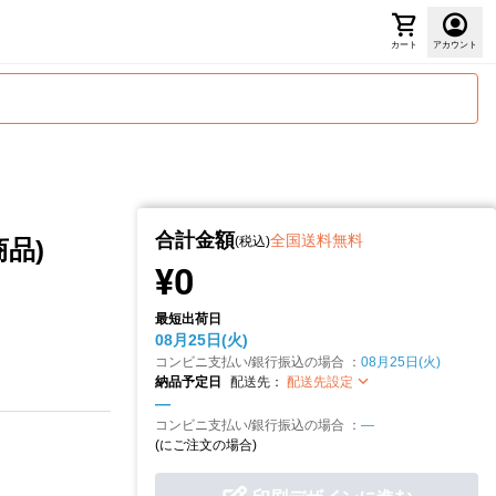
カート
アカウント
合計金額
全国送料無料
(税込)
品)
¥0
最短出荷日
08月25日(火)
コンビニ支払い/銀行振込の場合 ：
08月25日(火)
納品予定日
配送先：
配送先設定
—
コンビニ支払い/銀行振込の場合 ：
—
(
にご注文の場合)