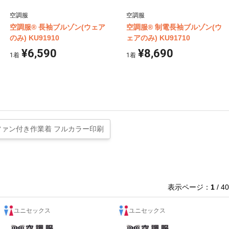
空調服
空調服
空調服® 長袖ブルゾン(ウェア
空調服® 制電長袖ブルゾン(ウ
のみ) KU91910
ェアのみ) KU91710
¥6,590
¥8,690
1
着
1
着
ファン付き作業着 フルカラー印刷
表示ページ：
1
/ 40
ユニセックス
ユニセックス