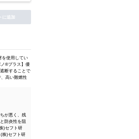
トに追加
材を使用してい
バノ®プラス】優
遮断することで
で、高い難燃性
ちが悪く、残
と防炎性を阻
株)セフト研
(株)セフト研