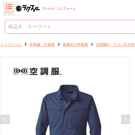
アパレル・ユニフォーム
メニュー
トップページ
作業服・作業着
春夏向け作業着
空調服®・ファン付き作