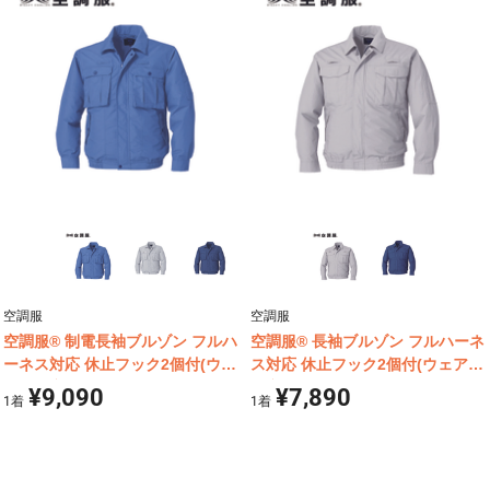
空調服
空調服
空調服® 制電長袖ブルゾン フルハ
空調服® 長袖ブルゾン フルハーネ
ーネス対応 休止フック2個付(ウェ
ス対応 休止フック2個付(ウェア単
ア単体商品) KU92100
体商品) KU9055F
¥9,090
¥7,890
1
着
1
着