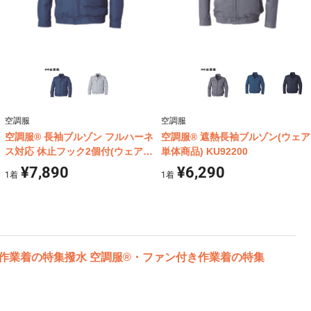
空調服
空調服
空調服® 長袖ブルゾン フルハーネ
空調服® 遮熱長袖ブルゾン(ウェア
ス対応 休止フック2個付(ウェア単
単体商品) KU92200
体商品) KU9054F
¥7,890
¥6,290
1
着
1
着
き作業着の特集
撥水 空調服®・ファン付き作業着の特集