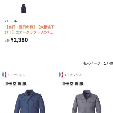
バートル
【当日・翌日出荷】【大幅値下
げ！】エアークラフト ACベス
ト (ウェア単体商品) バートル
¥2,380
1
着
AC2064
表示ページ：
1
/ 40
ユニセックス
ユニセックス