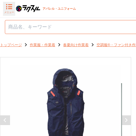
アパレル・ユニフォーム
メニュー
トップページ
作業服・作業着
春夏向け作業着
空調服®・ファン付き作