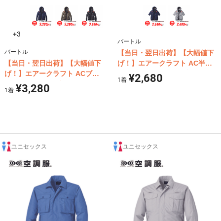
+3
バートル
バートル
【当日・翌日出荷】【大幅値下
【当日・翌日出荷】【大幅値下
げ！】エアークラフト AC半袖
げ！】エアークラフト ACブル
ブルゾン (ウェア単体商品) バー
¥2,680
1
着
ゾン (ウェア単体商品) バートル
トル AC2066
¥3,280
1
着
AC2061
ユニセックス
ユニセックス