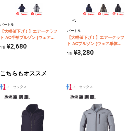
+3
バートル
バートル
【大幅値下げ！】エアークラフ
ト AC半袖ブルゾン (ウェア単
【大幅値下げ！】エアークラフ
体商品) バートル AC2066
ト ACブルゾン (ウェア単体商
¥2,680
1
着
品) バートル AC2061
¥3,280
1
着
こちらもオススメ
ユニセックス
ユニセックス