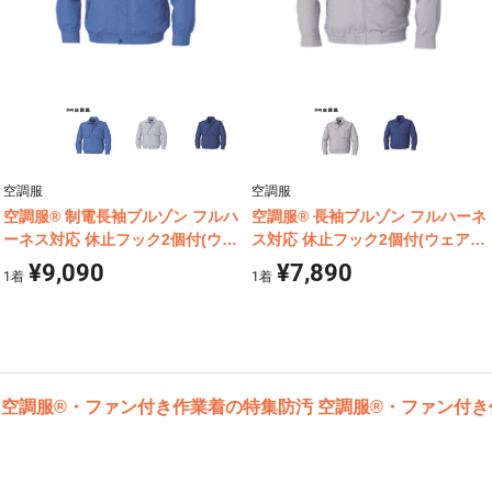
空調服
空調服
空調服® 制電長袖ブルゾン フルハ
空調服® 長袖ブルゾン フルハーネ
ーネス対応 休止フック2個付(ウェ
ス対応 休止フック2個付(ウェア単
ア単体商品) KU92100
体商品) KU9055F
¥9,090
¥7,890
1
着
1
着
ト 空調服®・ファン付き作業着の特集
防汚 空調服®・ファン付