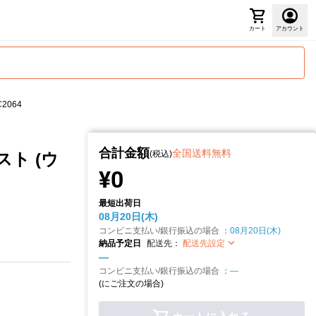
カート
アカウント
2064
合計金額
全国送料無料
(税込)
ト (ウ
¥0
最短出荷日
08月20日(木)
コンビニ支払い/銀行振込の場合 ：
08月20日(木)
納品予定日
配送先：
配送先設定
—
コンビニ支払い/銀行振込の場合 ：
—
(
にご注文の場合)