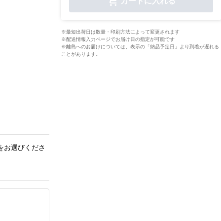
カートに入れる
※最短出荷日は数量・印刷方法によって変更されます
※配送情報入力ページでお届け日の指定が可能です
※離島へのお届けについては、表示の「納品予定日」より到着が遅れる
ことがあります。
をお選びくださ