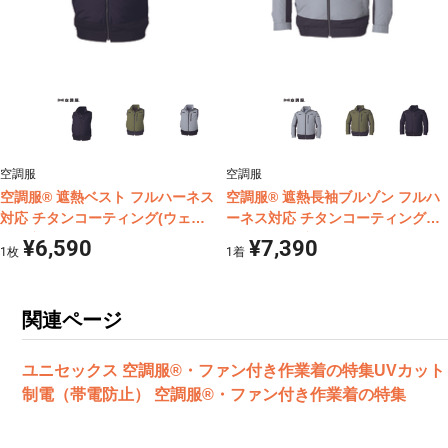
空調服
空調服
空調服® 遮熱ベスト フルハーネス
空調服® 遮熱長袖ブルゾン フルハ
対応 チタンコーティング(ウェア
ーネス対応 チタンコーティング
単体商品) KU92120
(ウェア単体商品) KU92110
¥6,590
¥7,390
1
枚
1
着
関連ページ
ユニセックス 空調服®・ファン付き作業着の特集
UVカッ
制電（帯電防止） 空調服®・ファン付き作業着の特集