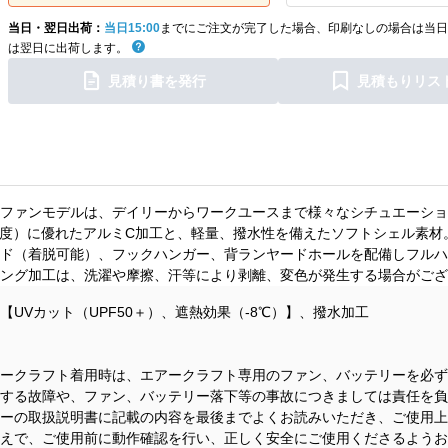
当日・翌日出荷：
当日15:00
までにご注文が完了した場合、印刷なしの場合は当日
は翌日に出荷します。
見積り書を発行
見積もりリス
ファンモデルは、デイリーからワークユースまで様々なシチュエーショ
8度）に優れたアルミC加工と、軽量、撥水性を備えたソフトシェル素材
ド（着脱可能）、フックハンガー、背ランヤードホールを配備しフルハ
ング加工は、洗濯や摩擦、汗等により剥離、変色が発生する場合がござ
UVカット（UPF50＋）、遮熱効果（-8℃）】、撥水加工
ークラフト着用時は、エアークラフト専用のファン、バッテリーを必ず
する故障や、ファン、バッテリー落下等の事故につきましては責任を負
ーの取扱説明書に記載の内容を最後までよくお読みいただき、ご使用上
えで、ご使用前に動作確認を行い、正しく安全にご使用くださるようお