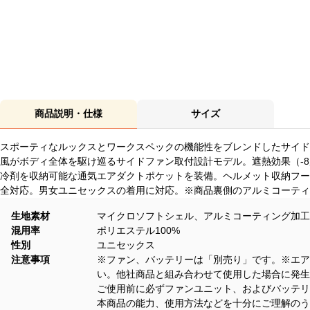
商品説明・仕様
サイズ
スポーティなルックスとワークスペックの機能性をブレンドしたサイド
風がボディ全体を駆け巡るサイドファン取付設計モデル。遮熱効果（-
冷剤を収納可能な通気エアダクトポケットを装備。ヘルメット収納フー
全対応。男女ユニセックスの着用に対応。※商品裏側のアルミコーティ
生地素材
マイクロソフトシェル、アルミコーティング加工【
混用率
ポリエステル100%
性別
ユニセックス
注意事項
※ファン、バッテリーは「別売り」です。※エア
い。他社商品と組み合わせて使用した場合に発生
ご使用前に必ずファンユニット、およびバッテリ
本商品の能力、使用方法などを十分にご理解のう