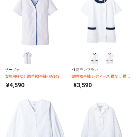
サーヴォ
住商モンブラン
女性用衿なし調理衣(半袖) FA349
調理衣半袖 レディース 襟なし 襟＆
ポケットカラー配色 住商モンブラン
¥4,590
¥3,590
1-092 094