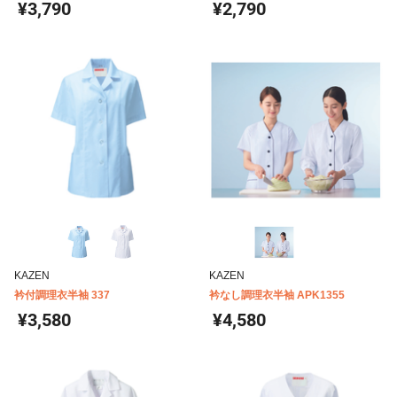
ドカラーボタン 住商モンブラン 1-
ーン購入法対象商品 住商モンブラン
¥3,790
¥2,790
042 044
1-402
KAZEN
KAZEN
衿付調理衣半袖 337
衿なし調理衣半袖 APK1355
¥3,580
¥4,580