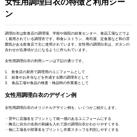
女性用調理白衣の特徴と利用シー
ン
調理白衣は飲食店の調理場、学校や病院の給食センター、食品工場などでよ
く着用されている調理衣です。和食レストラン、寿司屋、定食屋など和の雰
囲気がある飲食店で主に使用されています。女性用の調理白衣は、ボタンの
合わせが右身頃が上になるように作られています。
女性用調理白衣の利用シーンは下記の通りです。
1. 飲食店の厨房で調理用のユニフォームとして
2. 給食やお弁当などを作成する際の調理衣として
3. 食品工場や食品の検査・検品時の作業着として
女性用調理白衣のデザイン例
女性用調理白衣のオリジナルデザイン例を、いくつかご紹介します。
・背中に店舗名をプリントして統一感のあるユニフォームにする
・胸元に自分の名前の刺繍を入れて誰の調理白衣かわかりやすくする
・袖に工場名や部署名をプリントし作業スタッフを判別しやすくする