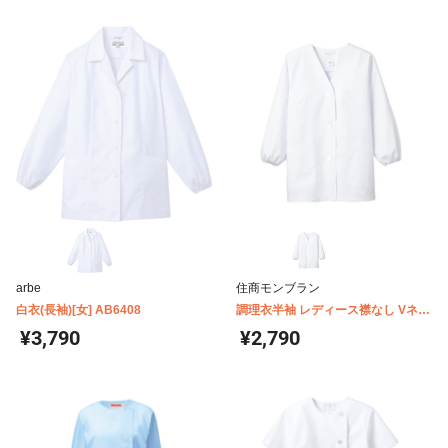
arbe
住商モンブラン
白衣(長袖)[女] AB6408
調理衣半袖 レディース襟なし Vネッ
ク 住商モンブラン 1-011
¥3,790
¥2,790