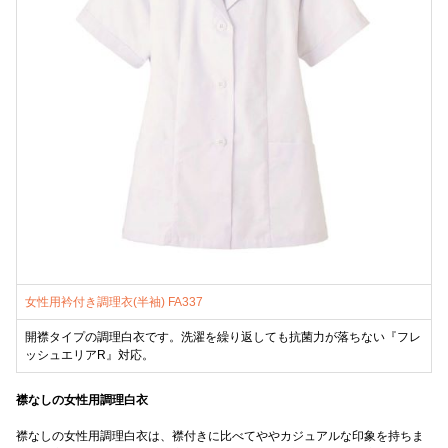
女性用衿付き調理衣(半袖) FA337
開襟タイプの調理白衣です。洗濯を繰り返しても抗菌力が落ちない『フレ
ッシュエリアR』対応。
襟なしの女性用調理白衣
襟なしの女性用調理白衣は、襟付きに比べてややカジュアルな印象を持ちま