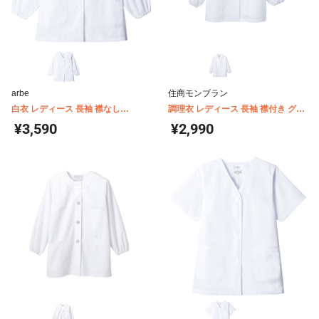
arbe
住商モンブラン
白衣 レディース 長袖 襟なし
調理衣 レディース 長袖 襟付き グリ
arbe(チトセ) AB-6403
ーン購入法対象商品 住商モンブラン
¥3,590
¥2,990
1-401