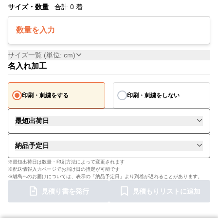
サイズ・数量
合計
0
着
数量を入力
サイズ一覧 (単位: cm)
名入れ加工
印刷・刺繍をする
印刷・刺繍をしない
最短出荷日
納品予定日
※最短出荷日は数量・印刷方法によって変更されます
※配送情報入力ページでお届け日の指定が可能です
※離島へのお届けについては、表示の「納品予定日」より到着が遅れることがあります。
見積り書を発行
見積もりリストに追加