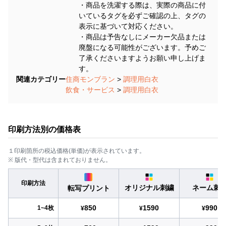
・商品を洗濯する際は、実際の商品に付
いているタグを必ずご確認の上、タグの
表示に基づいて対応ください。
・商品は予告なしにメーカー欠品または
廃盤になる可能性がございます。予めご
了承くださいますようお願い申し上げま
す。
関連カテゴリー
住商モンブラン
>
調理用白衣
飲食・サービス
>
調理用白衣
印刷方法別の価格表
１印刷箇所の税込価格(単価)が表示されています。
※ 版代・型代は含まれておりません。
印刷方法
オリジナル刺繍
ネーム刺
転写プリント
850
1590
990
1~4枚
¥
¥
¥