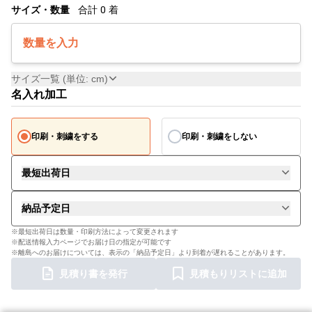
サイズ・数量
合計
0
着
数量を入力
サイズ一覧 (単位: cm)
名入れ加工
印刷・刺繍をする
印刷・刺繍をしない
最短出荷日
納品予定日
※最短出荷日は数量・印刷方法によって変更されます
※配送情報入力ページでお届け日の指定が可能です
※離島へのお届けについては、表示の「納品予定日」より到着が遅れることがあります。
見積り書を発行
見積もりリストに追加