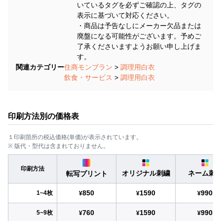
いているタグを必ずご確認の上、タグの
表示に基づいて対応ください。
・商品は予告なしにメーカー欠品または
廃盤になる可能性がございます。予めご
了承くださいますようお願い申し上げま
す。
関連カテゴリー
住商モンブラン
>
調理用白衣
飲食・サービス
>
調理用白衣
印刷方法別の価格表
１印刷箇所の税込価格(単価)が表示されています。
※ 版代・型代は含まれておりません。
印刷方法
オリジナル刺繍
ネーム刺
転写プリント
850
1590
990
1~4枚
¥
¥
¥
760
1590
990
5~9枚
¥
¥
¥