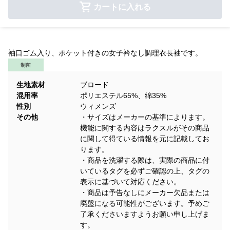
カートに入れる
袖口ゴム入り、ポケット付きの女子衿なし調理衣長袖です。
制菌
生地素材
ブロード
混用率
ポリエステル65%、綿35%
性別
ウィメンズ
その他
・サイズはメーカーの基準によります。
機能に関する内容はラクスルがその商品
に関して得ている情報を元に記載してお
ります。
・商品を洗濯する際は、実際の商品に付
いているタグを必ずご確認の上、タグの
表示に基づいて対応ください。
・商品は予告なしにメーカー欠品または
廃盤になる可能性がございます。予めご
了承くださいますようお願い申し上げま
す。