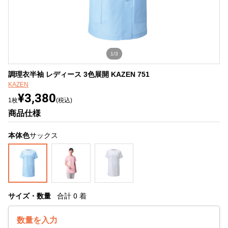
1/3
調理衣半袖 レディース 3色展開 KAZEN 751
KAZEN
¥3,380
1枚
(税込)
商品仕様
本体色
サックス
サイズ・数量
合計
0
着
数量を入力