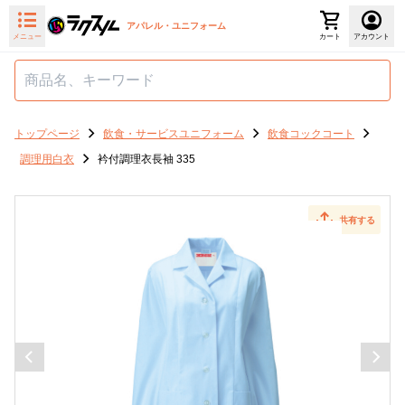
アパレル・ユニフォーム
メニュー
カート
アカウント
トップページ
飲食・サービスユニフォーム
飲食コックコート
調理用白衣
衿付調理衣長袖 335
共有する