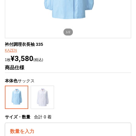
1/2
衿付調理衣長袖 335
KAZEN
¥3,580
1枚
(税込)
商品仕様
本体色
サックス
サイズ・数量
合計
0
着
数量を入力