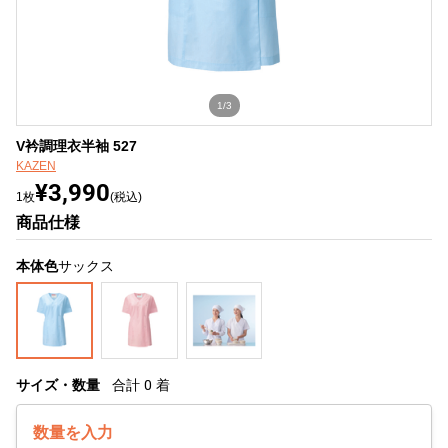
1/3
V衿調理衣半袖 527
KAZEN
¥3,990
1枚
(税込)
商品仕様
本体色
サックス
サイズ・数量
合計
0
着
数量を入力