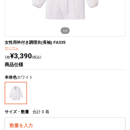
1/4
女性用衿付き調理衣(長袖) FA335
サーヴォ
¥3,390
1枚
(税込)
商品仕様
本体色
ホワイト
サイズ・数量
合計
0
着
数量を入力