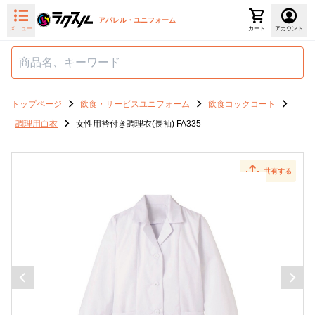
アパレル・ユニフォーム
メニュー
カート
アカウント
トップページ
飲食・サービスユニフォーム
飲食コックコート
調理用白衣
女性用衿付き調理衣(長袖) FA335
共有する