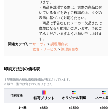
ります。
・商品を洗濯する際は、実際の商品に付
いているタグを必ずご確認の上、タグの
表示に基づいて対応ください。
・商品は予告なしにメーカー欠品または
廃盤になる可能性がございます。予めご
了承くださいますようお願い申し上げま
す。
関連カテゴリー
サーヴォ
>
調理用白衣
飲食・サービス
>
調理用白衣
印刷方法別の価格表
１印刷箇所の税込価格(単価)が表示されています。
※ 版代・型代は含まれておりません。
印刷方法
オリジナル刺繍
ネーム刺
転写プリント
850
1590
990
1~4枚
¥
¥
¥