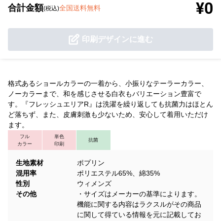
¥0
合計金額
全国送料無料
(税込)
印刷デザインに進む
格式あるショールカラーの一着から、小振りなテーラーカラー、
ノーカラーまで、和を感じさせる白衣もバリエーション豊富で
す。『フレッシュエリアR』は洗濯を繰り返しても抗菌力はほとん
ど落ちず、また、皮膚刺激も少ないため、安心して着用いただけ
ます。
フル
単色
抗菌
カラー
印刷
生地素材
ポプリン
混用率
ポリエステル65%、綿35%
性別
ウィメンズ
その他
・サイズはメーカーの基準によります。
機能に関する内容はラクスルがその商品
に関して得ている情報を元に記載してお