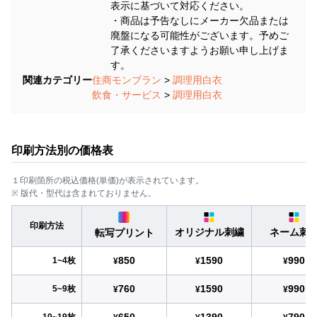
表示に基づいて対応ください。
・商品は予告なしにメーカー欠品または
廃盤になる可能性がございます。予めご
了承くださいますようお願い申し上げま
す。
関連カテゴリー
住商モンブラン
>
調理用白衣
飲食・サービス
>
調理用白衣
印刷方法別の価格表
１印刷箇所の税込価格(単価)が表示されています。
※ 版代・型代は含まれておりません。
印刷方法
オリジナル刺繍
ネーム刺
転写プリント
850
1590
990
1~4枚
¥
¥
¥
760
1590
990
5~9枚
¥
¥
¥
650
1390
790
10~19枚