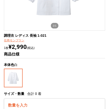
1/1
調理衣 レディス 長袖 1-021
住商モンブラン
¥2,990
1枚
(税込)
商品仕様
本体色
白
サイズ・数量
合計
0
着
数量を入力