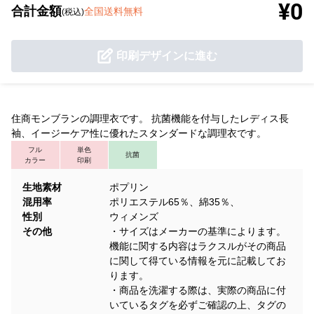
¥0
合計金額
全国送料無料
(税込)
印刷デザインに進む
住商モンブランの調理衣です。 抗菌機能を付与したレディス長
袖、イージーケア性に優れたスタンダードな調理衣です。
フル
単色
抗菌
カラー
印刷
生地素材
ポプリン
混用率
ポリエステル65％、綿35％、
性別
ウィメンズ
その他
・サイズはメーカーの基準によります。
機能に関する内容はラクスルがその商品
に関して得ている情報を元に記載してお
ります。
・商品を洗濯する際は、実際の商品に付
いているタグを必ずご確認の上、タグの