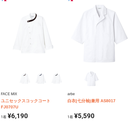
FACE MIX
arbe
ユニセックスコックコート
白衣(七分袖)兼用 AS8017
FJ0707U
¥6,190
¥5,590
1
着
1
着