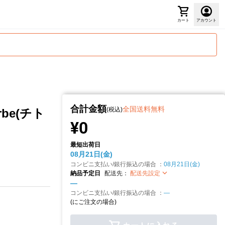
カート
アカウント
合計金額
全国送料無料
(税込)
be(チト
¥0
最短出荷日
08月21日(金)
コンビニ支払い/銀行振込の場合 ：
08月21日(金)
納品予定日
配送先：
配送先設定
—
コンビニ支払い/銀行振込の場合 ：
—
(
にご注文の場合)