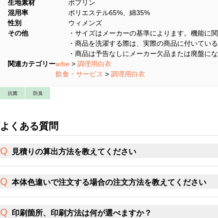
生地素材
ポプリン
混用率
ポリエステル65%、綿35%
性別
ウィメンズ
その他
・サイズはメーカーの基準によります。機能に関
・商品を洗濯する際は、実際の商品に付いている
・商品は予告なしにメーカー欠品または廃盤にな
関連カテゴリー
arbe
>
調理用白衣
飲食・サービス
>
調理用白衣
抗菌
防臭
よくある質問
見積りの算出方法を教えてください
本体色違いで注文する場合の注文方法を教えてください
印刷箇所、印刷方法は何が選べますか？