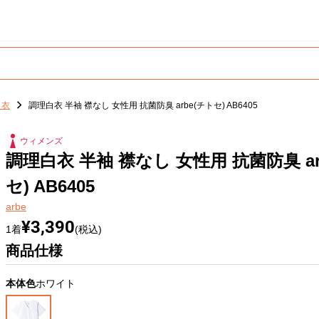
白衣
調理白衣 半袖 襟なし 女性用 抗菌防臭 arbe(チトセ) AB6405
ウィメンズ
調理白衣 半袖 襟なし 女性用 抗菌防臭 ar
セ) AB6405
arbe
¥3,390
1着
(税込)
商品仕様
本体色
ホワイト