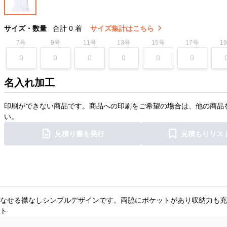
サイズ・数量
合計
0
着
サイズ集計はこちら
7号
9号
11号
13号
15号
17号
1
名入れ加工
印刷ができない商品です。商品への印刷をご希望の場合は、他の商品
い。
見積り書を発行
見積もりリス
なせる襟なしシンプルデザインです。両脇にポケットがあり収納力も充
ト