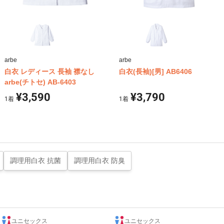
arbe
arbe
白衣 レディース 長袖 襟なし
白衣(長袖)[男] AB6406
arbe(チトセ) AB-6403
¥3,590
¥3,790
1
着
1
着
調理用白衣 抗菌
調理用白衣 防臭
ユニセックス
ユニセックス