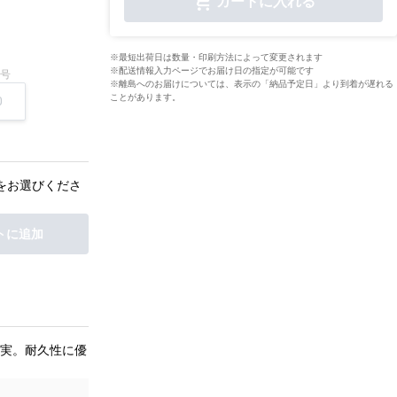
カートに入れる
※最短出荷日は数量・印刷方法によって変更されます
※配送情報入力ページでお届け日の指定が可能です
9号
※離島へのお届けについては、表示の「納品予定日」より到着が遅れる
ことがあります。
をお選びくださ
トに追加
実。耐久性に優