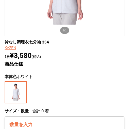
1/1
衿なし調理衣七分袖 334
KAZEN
¥3,580
1枚
(税込)
商品仕様
本体色
ホワイト
サイズ・数量
合計
0
着
数量を入力