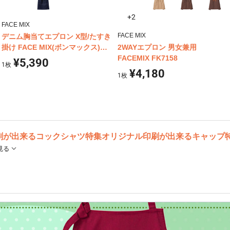
+2
FACE MIX
FACE MIX
デニム胸当てエプロン X型/たすき
掛け FACE MIX(ボンマックス)
2WAYエプロン 男女兼用
FK7154
FACEMIX FK7158
¥5,390
1
枚
¥4,180
1
枚
刷が出来るコックシャツ特集
オリジナル印刷が出来るキャップ
見る