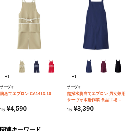
+1
+1
サーヴォ
サーヴォ
胸あてエプロン CA1413-16
超撥水胸当てエプロン 男女兼用
サーヴォ水揚作業 食品工場
CA1435~38
¥4,590
¥3,390
1
枚
1
枚
関連キーワード