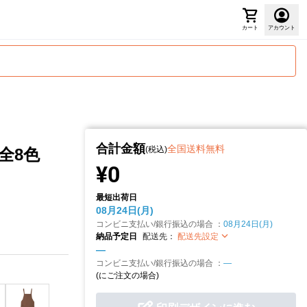
カート
アカウント
合計金額
全国送料無料
(税込)
全8色
¥0
最短出荷日
08月24日(月)
コンビニ支払い/銀行振込の場合 ：
08月24日(月)
納品予定日
配送先：
配送先設定
—
コンビニ支払い/銀行振込の場合 ：
—
(
にご注文の場合)