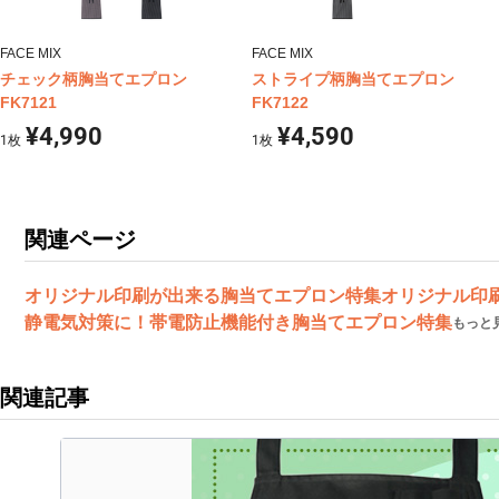
FACE MIX
FACE MIX
チェック柄胸当てエプロン
ストライプ柄胸当てエプロン
FK7121
FK7122
¥4,990
¥4,590
1
枚
1
枚
関連ページ
オリジナル印刷が出来る胸当てエプロン特集
オリジナル印
静電気対策に！帯電防止機能付き胸当てエプロン特集
もっと
関連記事