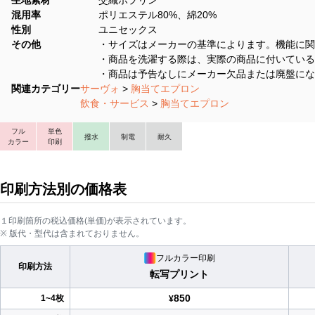
生地素材
交織ポプリン
混用率
ポリエステル80%、綿20%
性別
ユニセックス
その他
・サイズはメーカーの基準によります。機能に関
・商品を洗濯する際は、実際の商品に付いている
・商品は予告なしにメーカー欠品または廃盤にな
関連カテゴリー
サーヴォ
>
胸当てエプロン
飲食・サービス
>
胸当てエプロン
フル
単色
撥水
制電
耐久
カラー
印刷
印刷方法別の価格表
１印刷箇所の税込価格(単価)が表示されています。
※ 版代・型代は含まれておりません。
フルカラー印刷
印刷方法
転写プリント
850
1~4枚
¥