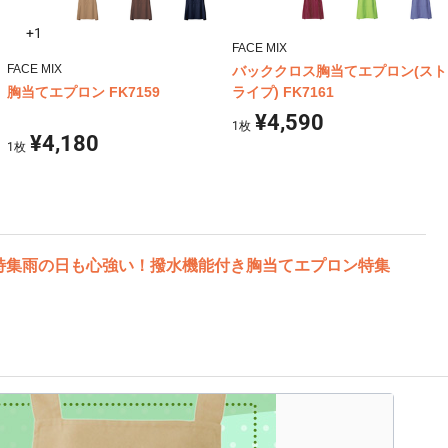
+1
FACE MIX
FACE MIX
バッククロス胸当てエプロン(スト
胸当てエプロン FK7159
ライプ) FK7161
¥4,590
1
枚
¥4,180
1
枚
特集
雨の日も心強い！撥水機能付き胸当てエプロン特集