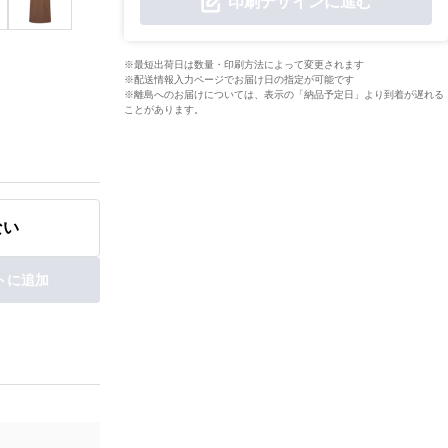
印刷デザインに進む
※最短出荷日は数量・印刷方法によって変更されます
※配送情報入力ページでお届け日の指定が可能です
※離島へのお届けについては、表示の「納品予定日」より到着が遅れる
ことがあります。
ない
トに追加