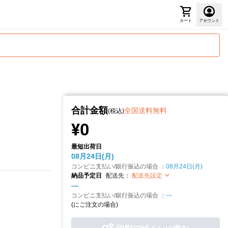
カート
アカウント
合計金額
全国送料無料
(税込)
¥0
最短出荷日
08月24日(月)
コンビニ支払い/銀行振込の場合 ：
08月24日(月)
納品予定日
配送先：
配送先設定
—
コンビニ支払い/銀行振込の場合 ：
—
(
にご注文の場合)