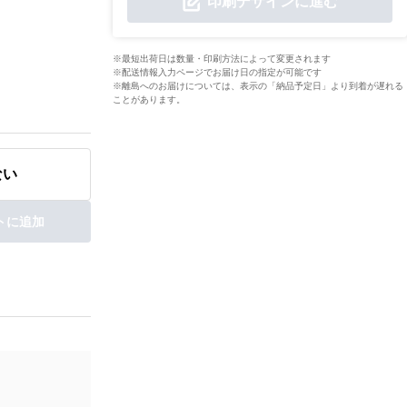
印刷デザインに進む
※最短出荷日は数量・印刷方法によって変更されます
※配送情報入力ページでお届け日の指定が可能です
※離島へのお届けについては、表示の「納品予定日」より到着が遅れる
ことがあります。
ない
トに追加