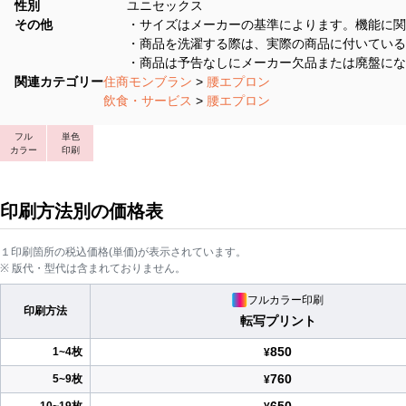
性別
ユニセックス
その他
・サイズはメーカーの基準によります。機能に関
・商品を洗濯する際は、実際の商品に付いている
・商品は予告なしにメーカー欠品または廃盤にな
関連カテゴリー
住商モンブラン
>
腰エプロン
飲食・サービス
>
腰エプロン
フル
単色
カラー
印刷
印刷方法別の価格表
１印刷箇所の税込価格(単価)が表示されています。
※ 版代・型代は含まれておりません。
フルカラー印刷
印刷方法
転写プリント
850
1~4枚
¥
760
5~9枚
¥