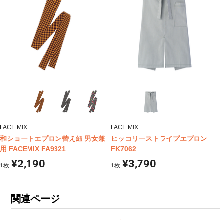
FACE MIX
FACE MIX
和ショートエプロン替え紐 男女兼
ヒッコリーストライプエプロン
用 FACEMIX FA9321
FK7062
¥2,190
¥3,790
1
枚
1
枚
関連ページ