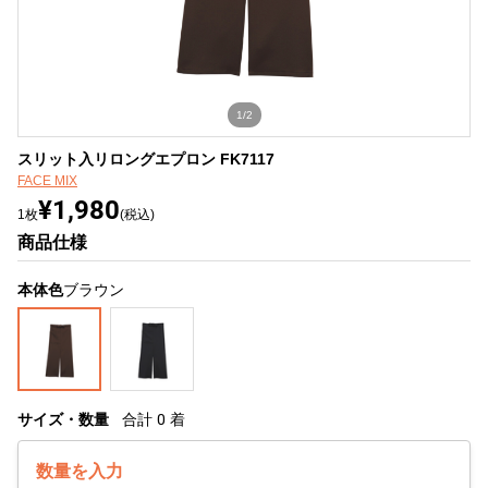
1/2
スリット入リロングエプロン FK7117
FACE MIX
¥1,980
1枚
(税込)
商品仕様
本体色
ブラウン
サイズ・数量
合計
0
着
数量を入力