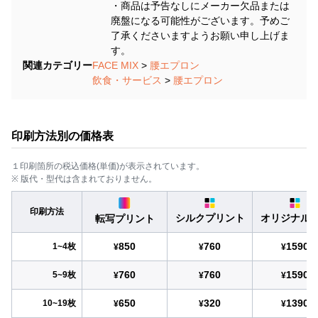
・商品は予告なしにメーカー欠品または
廃盤になる可能性がございます。予めご
了承くださいますようお願い申し上げま
す。
関連カテゴリー
FACE MIX
>
腰エプロン
飲食・サービス
>
腰エプロン
印刷方法別の価格表
１印刷箇所の税込価格(単価)が表示されています。
※ 版代・型代は含まれておりません。
印刷方法
シルクプリント
オリジナル
転写プリント
850
760
1590
1~4枚
¥
¥
¥
760
760
1590
5~9枚
¥
¥
¥
650
320
1390
10~19枚
¥
¥
¥