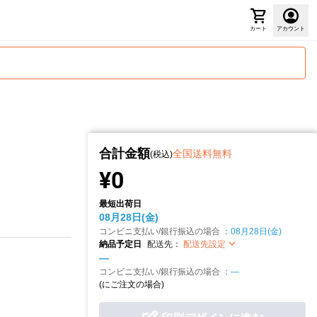
カート
アカウント
合計金額
全国送料無料
(税込)
¥0
最短出荷日
08月28日(金)
コンビニ支払い/銀行振込の場合 ：
08月28日(金)
納品予定日
配送先：
配送先設定
—
コンビニ支払い/銀行振込の場合 ：
—
(
にご注文の場合)