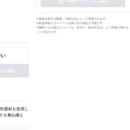
印刷デザインに進む
※最短出荷日は数量・印刷方法によって変更されます
※配送情報入力ページでお届け日の指定が可能です
※離島へのお届けについては、表示の「納品予定日」より到着が遅れる
ことがあります。
ない
トに追加
性素材を使用し
良さを兼ね備え