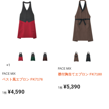
+1
FACE MIX
FACE MIX
襟付胸当てエプロン FK7180
ベスト風エプロン FK7176
¥5,390
1
枚
¥4,590
1
枚