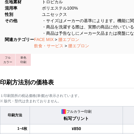
生地素材
トロピカル
混用率
ポリエステル100%
性別
ユニセックス
その他
・サイズはメーカーの基準によります。機能に関
・商品を洗濯する際は、実際の商品に付いている
・商品は予告なしにメーカー欠品または廃盤にな
関連カテゴリー
FACE MIX
>
腰エプロン
飲食・サービス
>
腰エプロン
フル
単色
カラー
印刷
印刷方法別の価格表
１印刷箇所の税込価格(単価)が表示されています。
※ 版代・型代は含まれておりません。
フルカラー印刷
印刷方法
転写プリント
850
1~4枚
¥