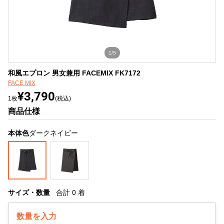
1/5
和風エプロン 男女兼用 FACEMIX FK7172
FACE MIX
¥3,790
1枚
(税込)
商品仕様
本体色
ダークネイビー
サイズ・数量
合計
0
着
数量を入力