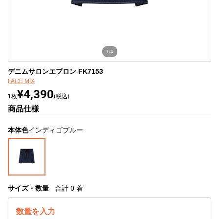
1/4
デニムサロンエプロン FK7153
FACE MIX
¥4,390
1枚
(税込)
商品仕様
本体色
インディゴブルー
サイズ・数量
合計
0
着
数量を入力