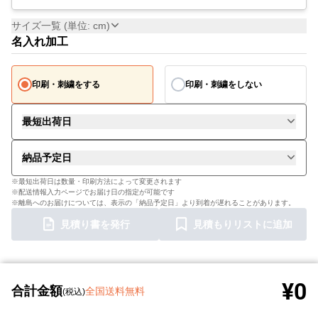
サイズ一覧 (単位: cm)
名入れ加工
印刷・刺繍をする
印刷・刺繍をしない
最短出荷日
納品予定日
※最短出荷日は数量・印刷方法によって変更されます
※配送情報入力ページでお届け日の指定が可能です
※離島へのお届けについては、表示の「納品予定日」より到着が遅れることがあります。
見積り書を発行
見積もりリストに追加
¥0
合計金額
全国送料無料
(税込)