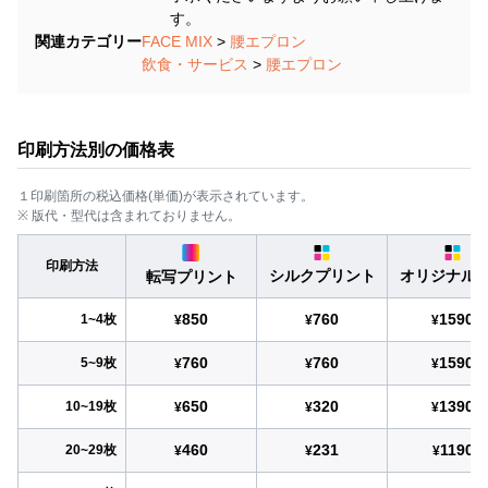
す。
関連カテゴリー
FACE MIX
>
腰エプロン
飲食・サービス
>
腰エプロン
印刷方法別の価格表
１印刷箇所の税込価格(単価)が表示されています。
※ 版代・型代は含まれておりません。
印刷方法
シルクプリント
オリジナル
転写プリント
850
760
1590
1~4枚
¥
¥
¥
760
760
1590
5~9枚
¥
¥
¥
650
320
1390
10~19枚
¥
¥
¥
460
231
1190
20~29枚
¥
¥
¥