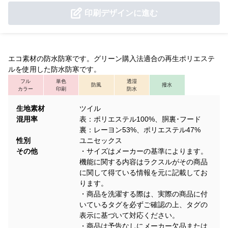
印刷デザインに進む
エコ素材の防水防寒です。グリーン購入法適合の再生ポリエステ
ルを使用した防水防寒です。
フル
単色
透湿
防風
撥水
カラー
印刷
防水
生地素材
ツイル
混用率
表：ポリエステル100%、胴裏･フード
裏：レーヨン53%、ポリエステル47%
性別
ユニセックス
その他
・サイズはメーカーの基準によります。
機能に関する内容はラクスルがその商品
に関して得ている情報を元に記載してお
ります。
・商品を洗濯する際は、実際の商品に付
いているタグを必ずご確認の上、タグの
表示に基づいて対応ください。
・商品は予告なしにメーカー欠品または