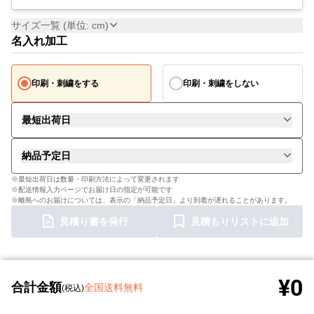
サイズ一覧 (単位: cm)
名入れ加工
印刷・刺繍をする
印刷・刺繍をしない
最短出荷日
納品予定日
※最短出荷日は数量・印刷方法によって変更されます
※配送情報入力ページでお届け日の指定が可能です
※離島へのお届けについては、表示の「納品予定日」より到着が遅れることがあります。
見積り書を発行
見積もりリストに追加
¥0
合計金額
全国送料無料
(税込)