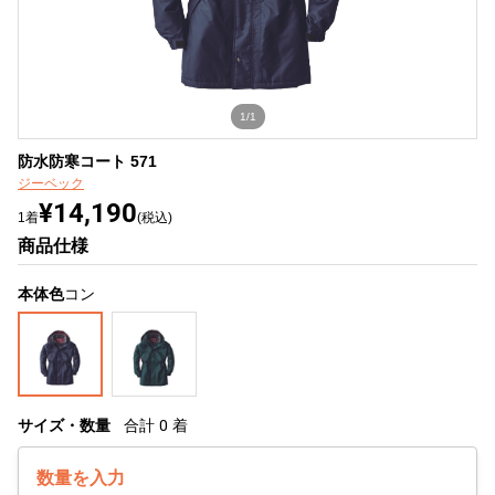
1/1
防水防寒コート 571
ジーベック
¥14,190
1着
(税込)
商品仕様
本体色
コン
サイズ・数量
合計
0
着
数量を入力