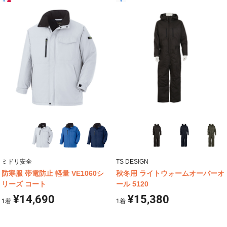
ミドリ安全
TS DESIGN
防寒服 帯電防止 軽量 VE1060シ
秋冬用 ライトウォームオーバーオ
リーズ コート
ール 5120
¥14,690
¥15,380
1
着
1
着