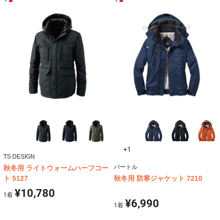
+1
TS DESIGN
バートル
秋冬用 ライトウォームハーフコー
ト 5127
秋冬用 防寒ジャケット 7210
¥10,780
1
着
¥6,990
1
着