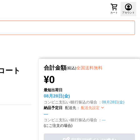
カート
アカウント
合計金額
全国送料無料
(税込)
ロコート
¥0
最短出荷日
08月28日(金)
コンビニ支払い/銀行振込の場合 ：
08月28日(金)
納品予定日
配送先：
配送先設定
—
コンビニ支払い/銀行振込の場合 ：
—
(
にご注文の場合)