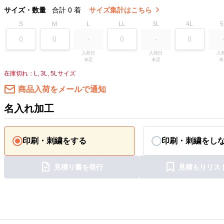
サイズ・数量
合計
0
着
サイズ集計はこちら
S
M
L
LL
3L
4L
5
入荷日

入荷日

入荷
未定
未定
未
在庫切れ：L, 3L, 5Lサイズ
商品入荷をメールで通知
名入れ加工
印刷・刺繍をする
印刷・刺繍をし
見積り書を発行
見積もりリス