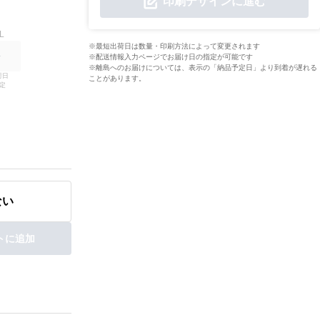
印刷デザインに進む
L
※最短出荷日は数量・印刷方法によって変更されます
※配送情報入力ページでお届け日の指定が可能です
※離島へのお届けについては、表示の「納品予定日」より到着が遅れる
日

ことがあります。
定
ない
トに追加