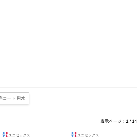
寒コート 撥水
表示ページ：
1
/ 14
ユニセックス
ユニセックス