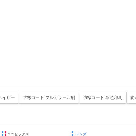
ネイビー
防寒コート フルカラー印刷
防寒コート 単色印刷
防
ユニセックス
メンズ