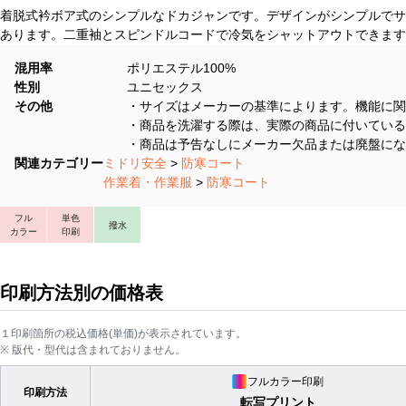
着脱式衿ボア式のシンプルなドカジャンです。デザインがシンプルでサ
あります。二重袖とスピンドルコードで冷気をシャットアウトできます
混用率
ポリエステル100%
性別
ユニセックス
その他
・サイズはメーカーの基準によります。機能に関
・商品を洗濯する際は、実際の商品に付いている
・商品は予告なしにメーカー欠品または廃盤にな
関連カテゴリー
ミドリ安全
>
防寒コート
作業着・作業服
>
防寒コート
フル
単色
撥水
カラー
印刷
印刷方法別の価格表
１印刷箇所の税込価格(単価)が表示されています。
※ 版代・型代は含まれておりません。
フルカラー印刷
印刷方法
転写プリント