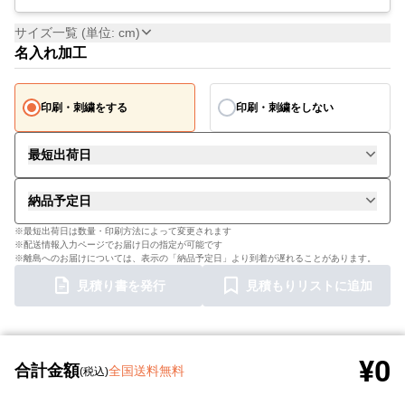
サイズ一覧 (単位: cm)
名入れ加工
印刷・刺繍をする
印刷・刺繍をしない
最短出荷日
納品予定日
※最短出荷日は数量・印刷方法によって変更されます
※配送情報入力ページでお届け日の指定が可能です
※離島へのお届けについては、表示の「納品予定日」より到着が遅れることがあります。
見積り書を発行
見積もりリストに追加
¥0
合計金額
全国送料無料
(税込)