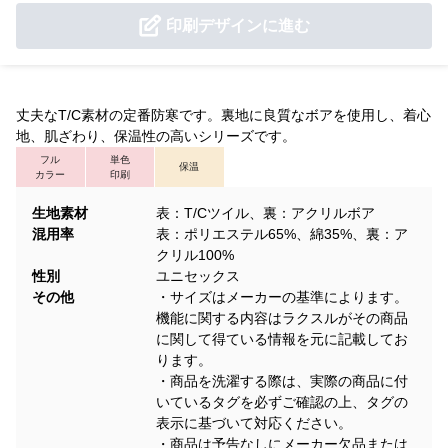
印刷デザインに進む
丈夫なT/C素材の定番防寒です。裏地に良質なボアを使用し、着心
地、肌ざわり、保温性の高いシリーズです。
フル
単色
保温
カラー
印刷
生地素材
表：T/Cツイル、裏：アクリルボア
混用率
表：ポリエステル65%、綿35%、裏：ア
クリル100%
性別
ユニセックス
その他
・サイズはメーカーの基準によります。
機能に関する内容はラクスルがその商品
に関して得ている情報を元に記載してお
ります。
・商品を洗濯する際は、実際の商品に付
いているタグを必ずご確認の上、タグの
表示に基づいて対応ください。
・商品は予告なしにメーカー欠品または