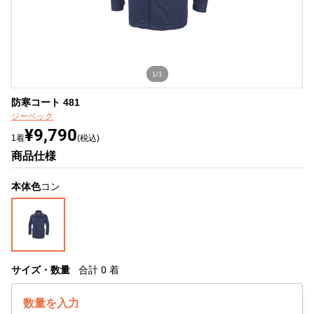
1/1
防寒コート 481
ジーベック
¥9,790
1着
(税込)
商品仕様
本体色
コン
サイズ・数量
合計
0
着
数量を入力