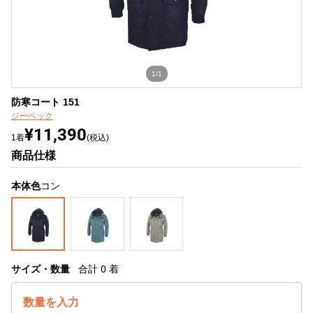
1/1
防寒コート 151
ジーベック
¥11,390
1着
(税込)
商品仕様
本体色
コン
サイズ・数量
合計
0
着
数量を入力