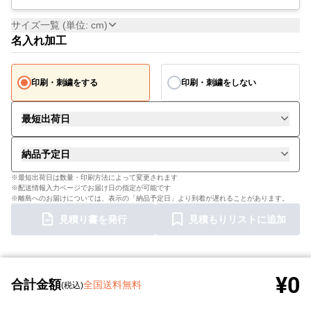
サイズ一覧 (単位: cm)
名入れ加工
印刷・刺繍をする
印刷・刺繍をしない
最短出荷日
納品予定日
※最短出荷日は数量・印刷方法によって変更されます
※配送情報入力ページでお届け日の指定が可能です
※離島へのお届けについては、表示の「納品予定日」より到着が遅れることがあります。
見積り書を発行
見積もりリストに追加
¥0
合計金額
全国送料無料
(税込)