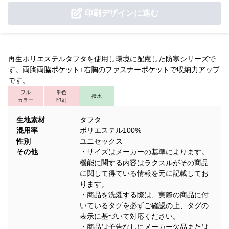
印刷デザインに進む
再生ポリエステルタフタを使用し環境に配慮した防寒シリーズで
す。両胸両脇ポケット+右胸のファスナーポケットで収納力アップ
です。
フル
単色
撥水
カラー
印刷
生地素材
タフタ
混用率
ポリエステル100%
性別
ユニセックス
その他
・サイズはメーカーの基準によります。
機能に関する内容はラクスルがその商品
に関して得ている情報を元に記載してお
ります。
・商品を洗濯する際は、実際の商品に付
いているタグを必ずご確認の上、タグの
表示に基づいて対応ください。
・商品は予告なしにメーカー欠品または