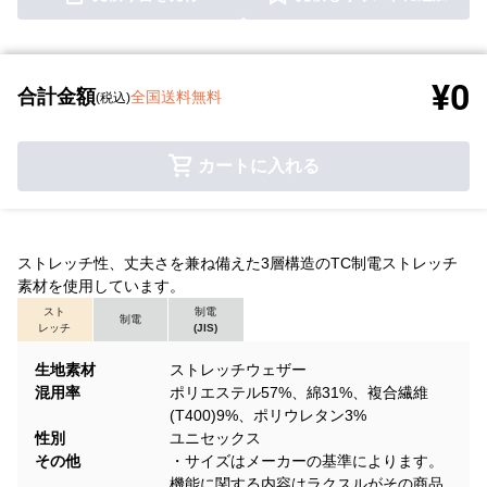
¥0
合計金額
全国送料無料
(税込)
カートに入れる
ストレッチ性、丈夫さを兼ね備えた3層構造のTC制電ストレッチ
素材を使用しています。
スト
制電
制電
レッチ
(JIS)
生地素材
ストレッチウェザー
混用率
ポリエステル57%、綿31%、複合繊維
(T400)9%、ポリウレタン3%
性別
ユニセックス
その他
・サイズはメーカーの基準によります。
機能に関する内容はラクスルがその商品