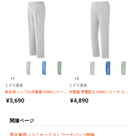
+1
+2
ミドリ安全
ミドリ安全
秋冬用 シンプル作業服 G560シリーズ
作業服 帯電防止 G690シリーズ スラ
スラックス
ックス（秋冬用）
¥3,690
¥4,890
関連ページ
男女兼用（ユニセックス）ワークパンツ特集