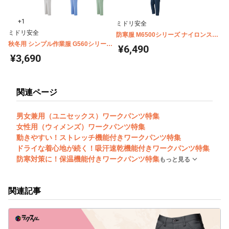
+1
ミドリ安全
ミドリ安全
防寒服 M6500シリーズ ナイロンスラ
秋冬用 シンプル作業服 G560シリーズ
ックス
¥6,490
スラックス
¥3,690
関連ページ
男女兼用（ユニセックス）ワークパンツ特集
女性用（ウィメンズ）ワークパンツ特集
動きやすい！ストレッチ機能付きワークパンツ特集
ドライな着心地が続く！吸汗速乾機能付きワークパンツ特集
防寒対策に！保温機能付きワークパンツ特集
もっと見る
関連記事