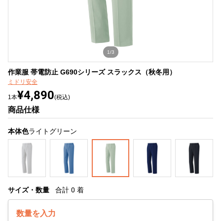
1/3
作業服 帯電防止 G690シリーズ スラックス（秋冬用）
ミドリ安全
¥4,890
1本
(税込)
商品仕様
本体色
ライトグリーン
サイズ・数量
合計
0
着
数量を入力