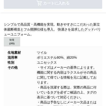
カートに入れる
シンプルで高品質・高機能を実現。動きやすさにこだわった新立
体裁断構造とフル開脚仕様も導入。 快適さを追求したグッドバリ
ューユニフォーム。
制電
(JIS)
生地素材
ツイル
混用率
ポリエステル80%、綿20%
性別
ユニセックス
その他
・サイズはメーカーの基準によります。
機能に関する内容はラクスルがその商品
に関して得ている情報を元に記載してお
ります。
・商品を洗濯する際は、実際の商品に付
いているタグを必ずご確認の上、タグの
表示に基づいて対応ください。
・商品は予告なしにメーカー欠品または