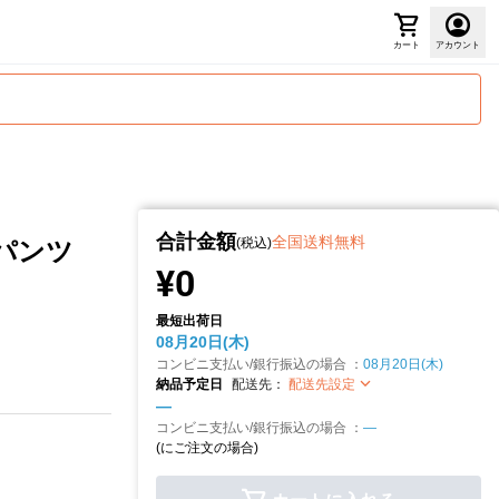
カート
アカウント
合計金額
全国送料無料
(税込)
パンツ
¥0
最短出荷日
08月20日(木)
コンビニ支払い/銀行振込の場合 ：
08月20日(木)
納品予定日
配送先：
配送先設定
—
コンビニ支払い/銀行振込の場合 ：
—
(
にご注文の場合)