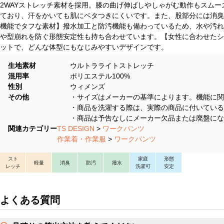
2WAYストレッチ素材を採用。膝の曲げ伸ばしやしゃがむ動作もスム
ており、汗をかいても肌にベタつきにくいです。また、股部分には消臭
機能でタフな素材】撥水加工と防汚機能も備わっているため、水や汚れ
や型崩れを防ぐ形態安定性も持ち合わせています。【女性に合わせたシ
ットで、どんな体型にもなじみやすいデザインです。
生地素材
ウルトラライトストレッチ
混用率
ポリエステル100%
性別
ウィメンズ
その他
・サイズはメーカーの基準によります。機能に関
・商品を洗濯する際は、実際の商品に付いている
・商品は予告なしにメーカー欠品または廃盤にな
関連カテゴリー
TS DESIGN
>
ワークパンツ
作業着・作業服
>
ワークパンツ
スト
家庭
形態
軽量
消臭
防汚
撥水
レッチ
洗濯可
安定
よくある質問