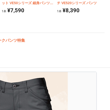
ット VE50シリーズ 細身パンツ
チ VE520シリーズ パンツ
（秋冬用）
¥7,590
¥8,390
1
本
1
本
ークパンツ特集