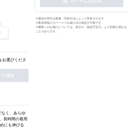
カートに入れる
※最短出荷日は数量・印刷方法によって変更されます
※配送情報入力ページでお届け日の指定が可能です
L
※離島へのお届けについては、表示の「納品予定日」より到着が遅れる
ことがあります。
をお選びくださ
トに追加
でなく、あらゆ
現。長時間の着用
めにも伸びる