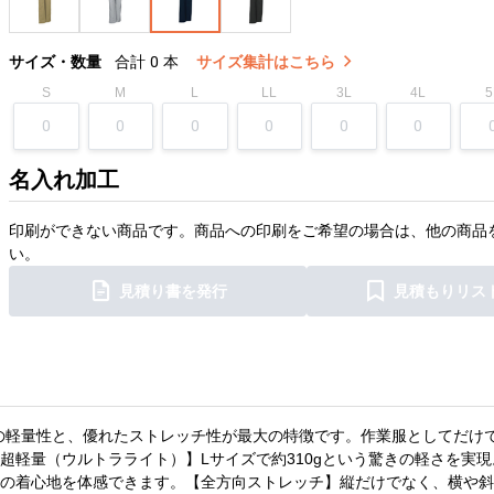
サイズ・数量
合計
0
本
サイズ集計はこちら
S
M
L
LL
3L
4L
5
名入れ加工
印刷ができない商品です。商品への印刷をご希望の場合は、他の商品
い。
見積り書を発行
見積もりリス
ほどの軽量性と、優れたストレッチ性が最大の特徴です。作業服としてだけ
超軽量（ウルトラライト）】Lサイズで約310gという驚きの軽さを実
の着心地を体感できます。【全方向ストレッチ】縦だけでなく、横や斜