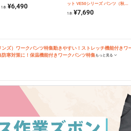
ット VE50シリーズ パンツ（秋冬
¥6,490
1
本
用）
¥7,690
1
本
メンズ）ワークパンツ特集
動きやすい！ストレッチ機能付きワ
集
防寒対策に！保温機能付きワークパンツ特集
もっと見る