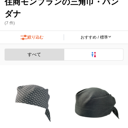
住商モンブランの三角巾・バン
ダナ
(
7
件)
絞り込む
すべて