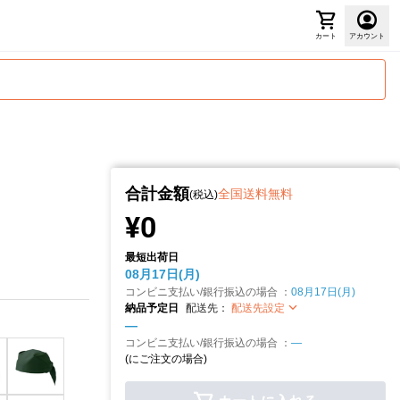
カート
アカウント
合計金額
全国送料無料
(税込)
¥0
最短出荷日
08月17日(月)
コンビニ支払い/銀行振込の場合 ：
08月17日(月)
納品予定日
配送先：
配送先設定
—
コンビニ支払い/銀行振込の場合 ：
—
(
にご注文の場合)