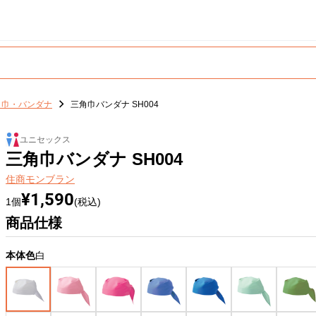
角巾・バンダナ
三角巾バンダナ SH004
ユニセックス
三角巾バンダナ SH004
住商モンブラン
¥1,590
1個
(税込)
商品仕様
本体色
白