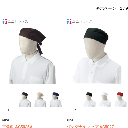
表示ページ：
1
/ 9
ユニセックス
ユニセックス
+1
+7
arbe
arbe
三角巾 AS5925A
バンダナキャップ AS5927