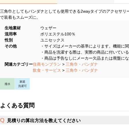
三角巾としてもバンダナとしても使用できる2wayタイプのアクセサ
で装着もスムーズに。
生地素材
ウェザー
混用率
ポリエステル100％
性別
ユニセックス
その他
・サイズはメーカーの基準によります。機能に関
・商品を洗濯する際は、実際の商品に付いている
・商品は予告なしにメーカー欠品または廃盤にな
関連カテゴリー
住商モンブラン
>
三角巾・バンダナ
飲食・サービス
>
三角巾・バンダナ
家庭
撥水
洗濯可
よくある質問
見積りの算出方法を教えてください