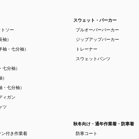
スウェット・パーカー
ットソー
プルオーバーパーカー
長袖）
ジップアップパーカー
半袖・七分袖）
トレーナー
）
スウェットパンツ
・七分袖）
袖）
袖・七分袖）
ディガン
ャツ
秋冬向け・通年作業着・防寒着
ァン付き作業着
防寒コート