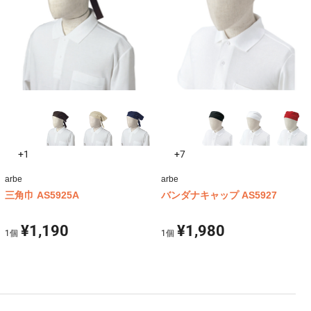
+1
+7
arbe
arbe
三角巾 AS5925A
バンダナキャップ AS5927
¥1,190
¥1,980
1
個
1
個