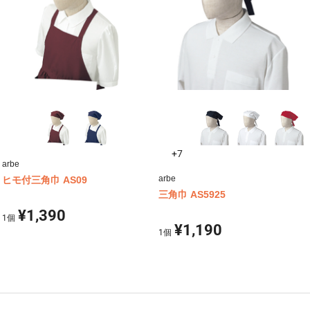
+7
arbe
arbe
ヒモ付三角巾 AS09
三角巾 AS5925
¥1,390
1
個
¥1,190
1
個