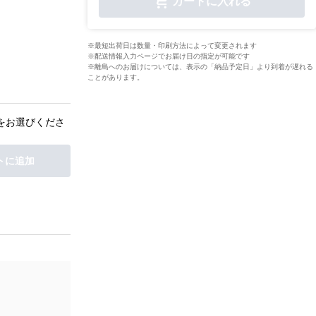
カートに入れる
※最短出荷日は数量・印刷方法によって変更されます
※配送情報入力ページでお届け日の指定が可能です
※離島へのお届けについては、表示の「納品予定日」より到着が遅れる
ことがあります。
をお選びくださ
トに追加