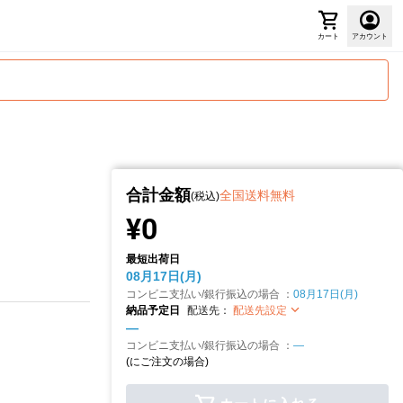
カート
アカウント
合計金額
全国送料無料
(税込)
¥0
最短出荷日
08月17日(月)
コンビニ支払い/銀行振込の場合 ：
08月17日(月)
納品予定日
配送先：
配送先設定
—
コンビニ支払い/銀行振込の場合 ：
—
(
にご注文の場合)