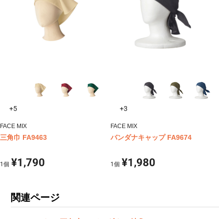
+5
+3
FACE MIX
FACE MIX
三角巾 FA9463
バンダナキャップ FA9674
¥1,790
¥1,980
1
個
1
個
関連ページ