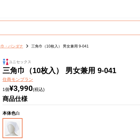
角巾・バンダナ
三角巾（10枚入） 男女兼用 9-041
ユニセックス
三角巾（10枚入） 男女兼用 9-041
住商モンブラン
¥3,990
1個
(税込)
商品仕様
本体色
白