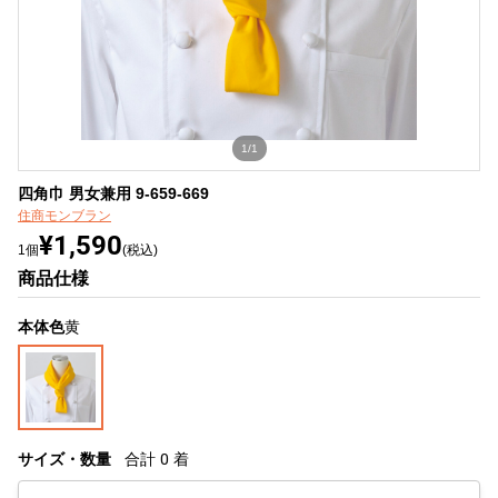
1/1
四角巾 男女兼用 9-659-669
住商モンブラン
¥1,590
1個
(税込)
商品仕様
本体色
黄
サイズ・数量
合計
0
着