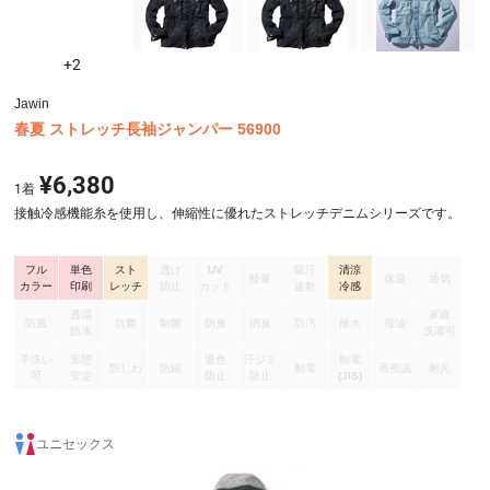
+2
Jawin
春夏 ストレッチ長袖ジャンパー 56900
¥6,380
1
着
接触冷感機能糸を使用し、伸縮性に優れたストレッチデニムシリーズです。
フル
単色
スト
透け
UV
吸汗
清涼
軽量
保温
通気
カラー
印刷
レッチ
防止
カット
速乾
冷感
透湿
家庭
防風
抗菌
制菌
防臭
消臭
防汚
撥水
撥油
防水
洗濯可
手洗い
形態
退色
汗ジミ
制電
防しわ
防縮
制電
高視認
耐久
可
安定
防止
防止
(JIS)
ユニセックス