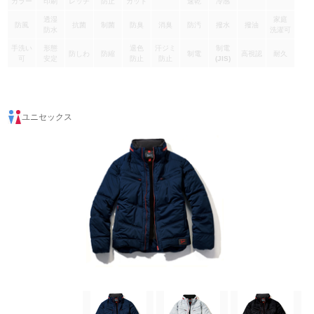
カラー
印刷
レッチ
防止
カット
速乾
冷感
透湿
家庭
防風
抗菌
制菌
防臭
消臭
防汚
撥水
撥油
防水
洗濯可
手洗い
形態
退色
汗ジミ
制電
防しわ
防縮
制電
高視認
耐久
可
安定
防止
防止
(JIS)
ユニセックス