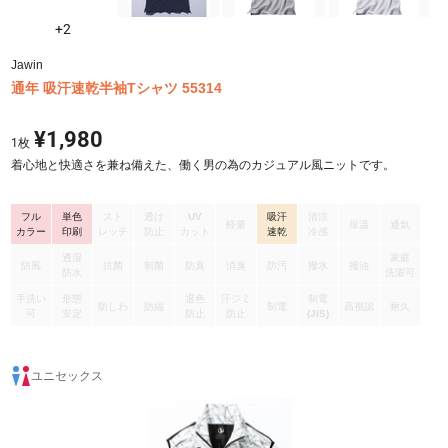
+2
Jawin
通年 吸汗速乾半袖Tシャツ 55314
¥1,980
1
枚
着心地と快適さを兼ね備えた、働く男の為のカジュアル風ニットです。
フル
単色
スト
透け
UV
吸汗
清涼
軽量
保温
通気
カラー
印刷
レッチ
防止
カット
速乾
冷感
透湿
家庭
防風
抗菌
制菌
防臭
消臭
防汚
撥水
撥油
防水
洗濯可
手洗い
形態
退色
汗ジミ
制電
防しわ
防縮
制電
高視認
耐久
可
安定
防止
防止
(JIS)
ユニセックス