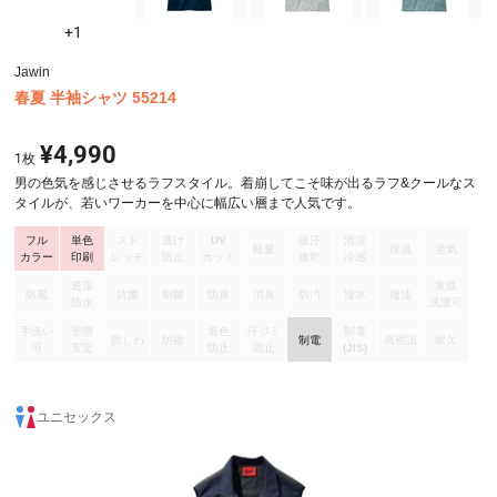
+1
Jawin
春夏 半袖シャツ 55214
¥4,990
1
枚
男の色気を感じさせるラフスタイル。着崩してこそ味が出るラフ&クールなス
タイルが、若いワーカーを中心に幅広い層まで人気です。
フル
単色
スト
透け
UV
吸汗
清涼
軽量
保温
通気
カラー
印刷
レッチ
防止
カット
速乾
冷感
透湿
家庭
防風
抗菌
制菌
防臭
消臭
防汚
撥水
撥油
防水
洗濯可
手洗い
形態
退色
汗ジミ
制電
防しわ
防縮
制電
高視認
耐久
可
安定
防止
防止
(JIS)
ユニセックス