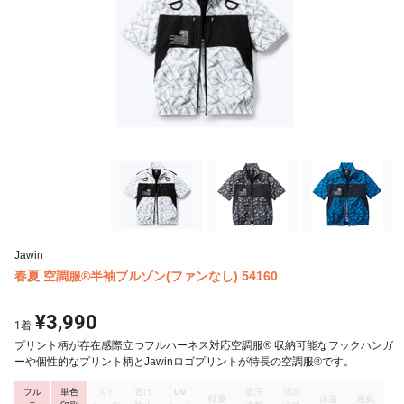
Jawin
春夏 空調服®半袖ブルゾン(ファンなし) 54160
¥3,990
1
着
プリント柄が存在感際立つフルハーネス対応空調服® 収納可能なフックハンガ
ーや個性的なプリント柄とJawinロゴプリントが特長の空調服®です。
フル
単色
スト
透け
UV
吸汗
清涼
軽量
保温
通気