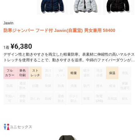
Jawin
防寒ジャンパー フード付 Jawin(自重堂) 男女兼用 58400
¥6,380
1
着
デザイン性と動きやすさを両立した軽量防寒。表素材に伸縮性の高いマルチス
トレッチを使用することで、動きやすさを追求。中綿のファイバーダウンが適
度なボリューム感と暖かさを実現します。
フル
単色
スト
透け
UV
吸汗
清涼
軽量
保温
通気
カラー
印刷
レッチ
防止
カット
速乾
冷感
透湿
家庭
防風
抗菌
制菌
防臭
消臭
防汚
撥水
撥油
防水
洗濯可
手洗い
形態
退色
汗ジミ
制電
防しわ
防縮
制電
高視認
耐久
可
安定
防止
防止
(JIS)
ユニセックス