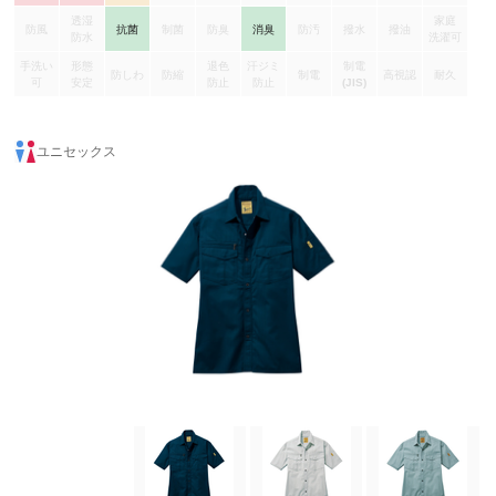
透湿
家庭
防風
抗菌
制菌
防臭
消臭
防汚
撥水
撥油
防水
洗濯可
手洗い
形態
退色
汗ジミ
制電
防しわ
防縮
制電
高視認
耐久
可
安定
防止
防止
(JIS)
ユニセックス