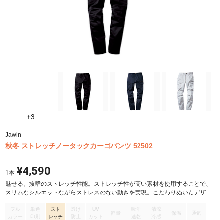
+3
Jawin
秋冬 ストレッチノータックカーゴパンツ 52502
¥4,590
1
本
魅せる。抜群のストレッチ性能。ストレッチ性が高い素材を使用することで、
スリムなシルエットながらストレスのない動きを実現。こだわりぬいたデザイ
ンで着用シーンを選ばない。上品な光沢感も魅力です。
フル
単色
スト
透け
UV
吸汗
清涼
軽量
保温
通気
カラー
印刷
レッチ
防止
カット
速乾
冷感