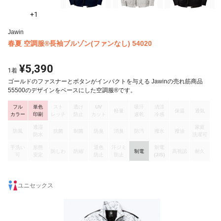
+1
Jawin
春夏 空調服®長袖ブルゾン(ファンなし) 54020
¥5,390
1
着
ゴールドのファスナーとボタンがインパクトを与える Jawinの売れ筋商品
55500のデザインをベースにした空調服®です。
フル
単色
スト
透け
UV
吸汗
清涼
軽量
保温
通気
カラー
印刷
レッチ
防止
カット
速乾
冷感
透湿
家庭
防風
抗菌
制菌
防臭
消臭
防汚
撥水
撥油
防水
洗濯可
手洗い
形態
退色
汗ジミ
制電
防しわ
防縮
制電
高視認
耐久
可
安定
防止
防止
(JIS)
ユニセックス