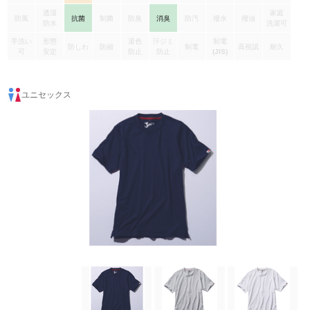
透湿
家庭
防風
抗菌
制菌
防臭
消臭
防汚
撥水
撥油
防水
洗濯可
手洗い
形態
退色
汗ジミ
制電
防しわ
防縮
制電
高視認
耐久
可
安定
防止
防止
(JIS)
ユニセックス