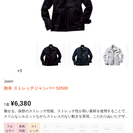
+3
Jawin
秋冬 ストレッチジャンパー 52500
¥6,380
1
着
魅せる。抜群のストレッチ性能。ストレッチ性が高い素材を使用することで、
スリムなシルエットながらストレスのない動きを実現。こだわりぬいたデザイ
ンで着用シーンを選ばない。上品な光沢感も魅力です。
フル
単色
スト
透け
UV
吸汗
清涼
軽量
保温
通気
カラー
印刷
レッチ
防止
カット
速乾
冷感