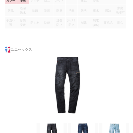
カラー
印刷
レッチ
防止
カット
速乾
冷感
透湿
家庭
防風
抗菌
制菌
防臭
消臭
防汚
撥水
撥油
防水
洗濯可
手洗い
形態
退色
汗ジミ
制電
防しわ
防縮
制電
高視認
耐久
可
安定
防止
防止
(JIS)
ユニセックス