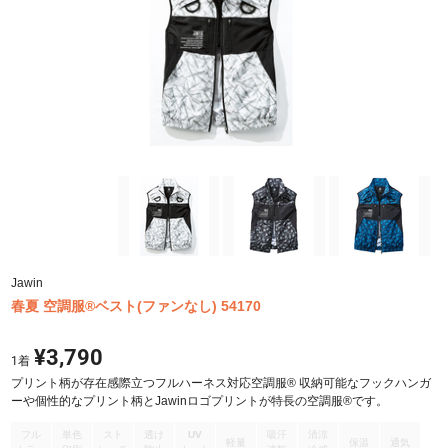
Jawin
春夏 空調服®ベスト(ファンなし) 54170
¥3,790
1
着
プリント柄が存在感際立つフルハーネス対応空調服® 収納可能なフックハンガ
ーや個性的なプリント柄とJawinロゴプリントが特長の空調服®です。
フル
単色
スト
透け
UV
吸汗
清涼
軽量
保温
通気