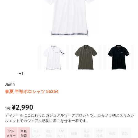
+1
Jawin
春夏 半袖ポロシャツ 55354
¥2,990
1
枚
ディテールにこだわったカジュアルワークポロシャツ。カモフラ柄とスリムシ
ルエットでカジュアル感覚に着こなせる一着です。
フル
単色
スト
透け
UV
吸汗
清涼
軽量
保温
通気
カラー
印刷
レッチ
防止
カット
速乾
冷感