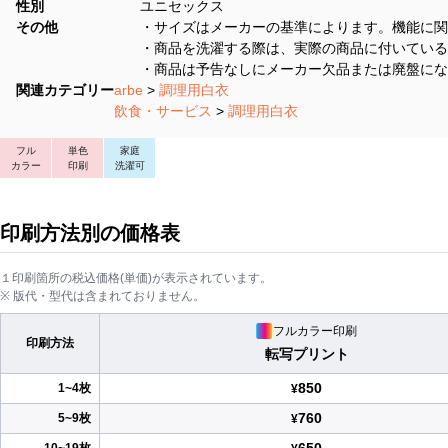
性別
ユニセックス
その他
・サイズはメーカーの基準によります。機能に関
・商品を洗濯する際は、実際の商品に付いている
・商品は予告なしにメーカー欠品または廃盤にな
関連カテゴリー
arbe
>
調理用白衣
飲食・サービス
>
調理用白衣
フル
単色
家庭
カラー
印刷
洗濯可
印刷方法別の価格表
１印刷箇所の税込価格(単価)が表示されています。
※ 版代・型代は含まれておりません。
フルカラー印刷
印刷方法
転写プリント
850
1~4枚
¥
760
5~9枚
¥