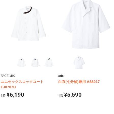
FACE MIX
arbe
ユニセックスコックコート
白衣(七分袖)兼用 AS8017
FJ0707U
¥6,190
¥5,590
1
着
1
着