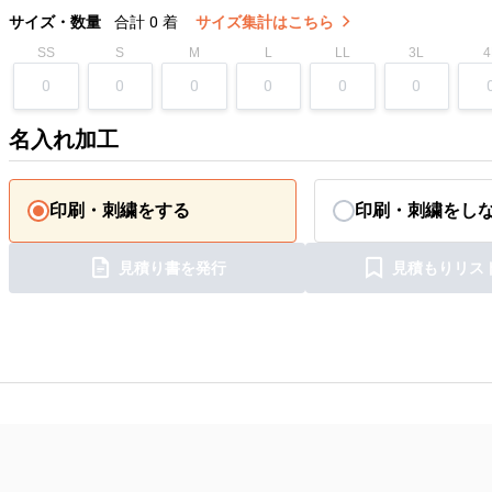
サイズ・数量
合計
0
着
サイズ集計はこちら
SS
S
M
L
LL
3L
4
名入れ加工
印刷・刺繍をする
印刷・刺繍をし
見積り書を発行
見積もりリス