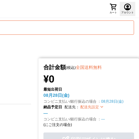
カート
アカウント
合計金額
全国送料無料
(税込)
¥0
最短出荷日
08月28日(金)
コンビニ支払い/銀行振込の場合 ：
08月28日(金)
納品予定日
配送先：
配送先設定
—
コンビニ支払い/銀行振込の場合 ：
—
(
にご注文の場合)