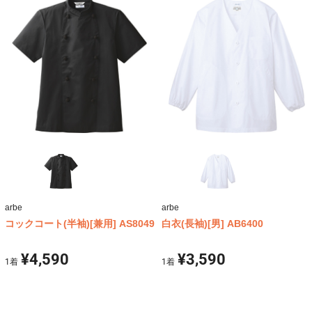
arbe
arbe
コックコート(半袖)[兼用] AS8049
白衣(長袖)[男] AB6400
¥4,590
¥3,590
1
着
1
着