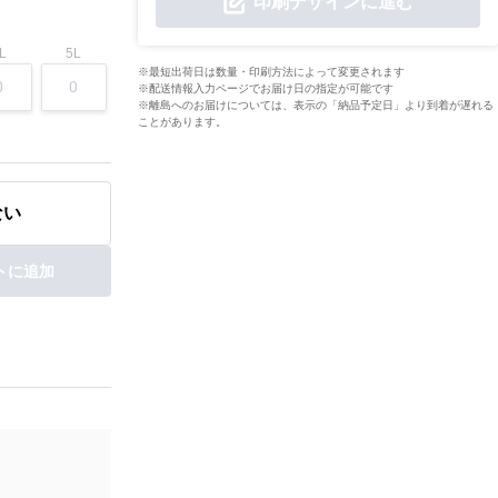
印刷デザインに進む
L
5L
※最短出荷日は数量・印刷方法によって変更されます
※配送情報入力ページでお届け日の指定が可能です
※離島へのお届けについては、表示の「納品予定日」より到着が遅れる
ことがあります。
ない
トに追加