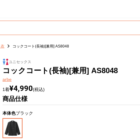
白衣
コックコート(長袖)[兼用] AS8048
ユニセックス
コックコート(長袖)[兼用] AS8048
arbe
¥4,990
1着
(税込)
商品仕様
本体色
ブラック